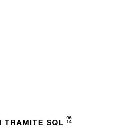
06
14
M TRAMITE SQL