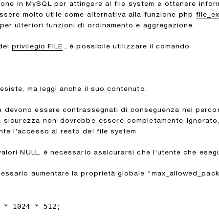
ne in MySQL per attingere al file system e ottenere inform
ssere molto utile come alternativa alla funzione php
file_e
per ulteriori funzioni di ordinamento e aggregazione.
del
privilegio FILE
, è possibile utilizzare il comando
 esiste, ma leggi anche il suo contenuto.
 devono essere contrassegnati di conseguenza nel percors
lla sicurezza non dovrebbe essere completamente ignorato,
te l'accesso al resto del file system.
valori NULL, è necessario assicurarsi che l'utente che esegu
ecessario aumentare la proprietà globale "max_allowed_pac
 * 1024 * 512;
