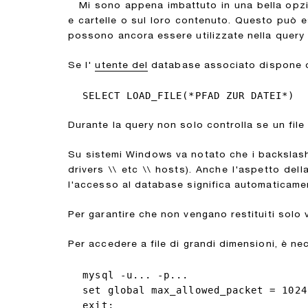
Mi sono appena imbattuto in una bella opzio
e cartelle o sul loro contenuto. Questo può e
possono ancora essere utilizzate nella query 
Se l'
utente del
database associato dispone 
SELECT LOAD_FILE(*PFAD ZUR DATEI*)
Durante la query non solo controlla se un file
Su sistemi Windows va notato che i backslash
drivers \\ etc \\ hosts). Anche l'aspetto de
l'accesso al database significa automaticamen
Per garantire che non vengano restituiti solo 
Per accedere a file di grandi dimensioni, è n
mysql -u... -p...

set global max_allowed_packet = 1024
exit;