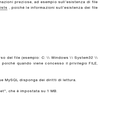
azioni preziose, ad esempio sull'esistenza di file
xists
, poiché le informazioni sull'esistenza dei file
o del file (esempio: C: \\ Windows \\ System32 \\
 poiché quando viene concesso il privilegio FILE,
e MySQL disponga dei diritti di lettura.
ket", che è impostata su 1 MB.