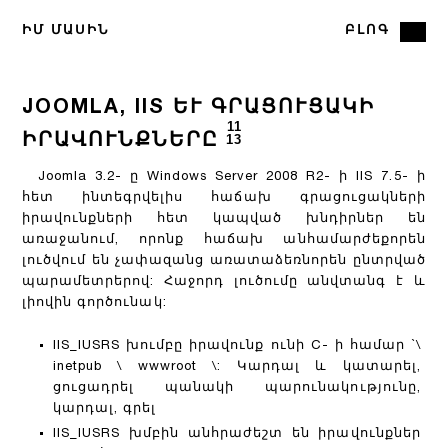
ԻՄ ՄԱՍԻՆ
ԲԼՈԳ
JOOMLA, IIS ԵՒ ԳՐԱՑՈՒՑԱԿԻ Ի
11
ՐԱՎՈՒՆՔՆԵՐԸ
13
Joomla 3.2- ը Windows Server 2008 R2- ի IIS 7.5- ի
հետ ինտեգրվելիս հաճախ գրացուցակների
իրավունքների հետ կապված խնդիրներ են
առաջանում, որոնք հաճախ անհամարժեքորեն
լուծվում են չափազանց առատաձեռնորեն ընտրված
պարամետրերով: Հաջորդ լուծումը անվտանգ է և
լիովին գործունակ:
IIS_IUSRS խումբը իրավունք ունի C- ի համար `\
inetpub \ wwwroot \: Կարդալ և կատարել,
ցուցադրել պանակի պարունակությունը,
կարդալ, գրել
IIS_IUSRS խմբին անհրաժեշտ են իրավունքներ