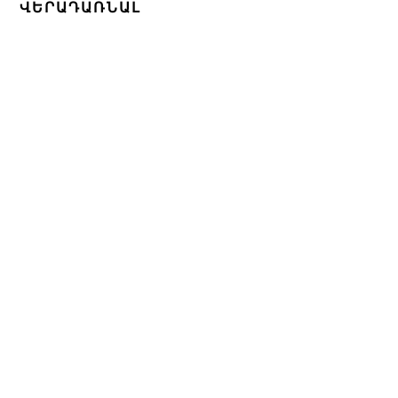
ՎԵՐԱԴԱՌՆԱԼ