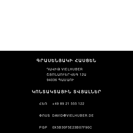
ԳՐԱՍԵՆՅԱԿԻ ՀԱՍՑԵՆ
ԴԱՎԻԹ VIELHUBER
ՇՅՈՆԱՈՒԵՐՎԵԳ 12Ա
94036 ՊԱՍԱՈՒ
ԿՈՆՏԱԿՏԱՅԻՆ ՏՎՅԱԼՆԵՐ
ՀԵՌ
+49 89 21 555 122
ՓՈՍՏ
DAVID@VIELHUBER.DE
PGP
0X5B30F5E23B07F90C