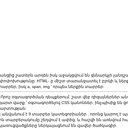
րանցից շատերն արդեն իսկ աջակցվում են զննարկչի լանդշ
փոխությունը: HTML- ը միշտ տարանջատել է բլոկի և ներք
տարրեր, իսկ a, span, img ՝ որպես ներքին տարրեր:
 Որոշ օգտագործման դեպքերում, շատ վեբ դիզայներներ անտ
արտ վարք ՝ օգտագործելով CSS կանոններ, ինչպիսիք են ցուցա
արտության:
կ անվանում է
9 տարբեր կատեգորիաներ
, որոնց կարող է պ
 տարբերակումը շեղվում է ափից, և հաշվի են առնվում հ
 կառուցվածքները ներկայացնում են վավեր ծածկագիր: