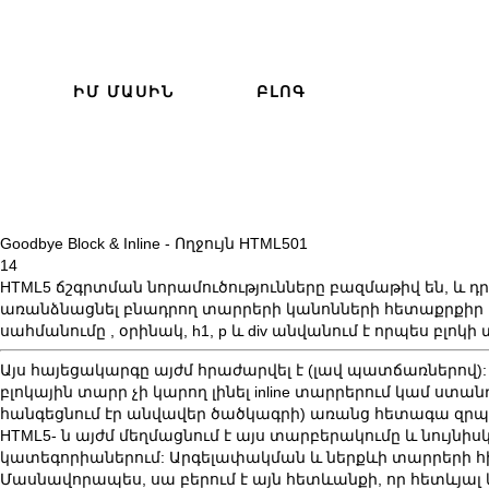
ԻՄ ՄԱՍԻՆ
ԲԼՈԳ
Goodbye Block & Inline - Ողջույն HTML5
01
14
HTML5 ճշգրտման նորամուծությունները բազմաթիվ են, և դ
առանձնացնել բնադրող տարրերի կանոնների հետաքրքիր փո
սահմանումը
, օրինակ, h1, p և div անվանում է որպես բլոկի 
Այս հայեցակարգը այժմ հրաժարվել է (լավ պատճառներով):
բլոկային տարր չի կարող լինել inline տարրերում կամ ստանդ
հանգեցնում էր անվավեր ծածկագրի) առանց հետագա զրպ
HTML5- ն այժմ մեղմացնում է այս տարբերակումը և նույնիս
կատեգորիաներում: Արգելափակման և ներքևի տարրերի հին
Մասնավորապես, սա բերում է այն հետևանքի, որ հետևյալ