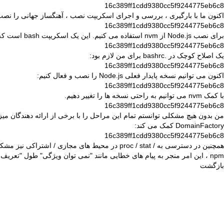
16c389ff1cdd9380cc5f9244775eb6c8
اکنون ما با بارگیری ، بررسی و اجرای اسکریپت نصب ، آهنگساز جهانی را نصب کرده و سپس composer.phar را در فهرست کاربری قرار داده و دوباره یک
16c389ff1cdd9380cc5f9244775eb6c8
برای نصب Node.js از nvm استفاده می کنیم. این یک اسکریپت bash است که در واقع به راحتی می تواند بین نسخه های گره جابجا شود. ما در اینجا از خصوصیاتی که Node.js بدون حقوق ریشه نصب شده استفاده می کنیم:
16c389ff1cdd9380cc5f9244775eb6c8
یک اصلاح کوچک در .bashrc برای من لازم بود:
16c389ff1cdd9380cc5f9244775eb6c8
اکنون می توانیم نسخه پایدار فعلی Node.js را نصب و فعال کنیم:
16c389ff1cdd9380cc5f9244775eb6c8
با کمک nvm می توانیم به راحتی نسخه ها را تغییر دهیم.
16c389ff1cdd9380cc5f9244775eb6c8
من بدون هیچ مشکلی توانستم تمام این مراحل را با برخی از ارائه دهندگان میز
DomainFactory کمک می کند:
16c389ff1cdd9380cc5f9244775eb6c8
همچنین در دسترسی به
/ proc / stat
در محیط های مجازی / اشتراکی نیز مشکلاتی وجود دار
npm ، این امر منجر به پیام های خطایی مانند "نمی توان ویژگی" طول "تعریف نشده را خواند". من قادر به حل این مشکل با استفاده از نسخه های اخیر از Node.js (به عنوان مثال 11.15.0) بود که
بازگشت