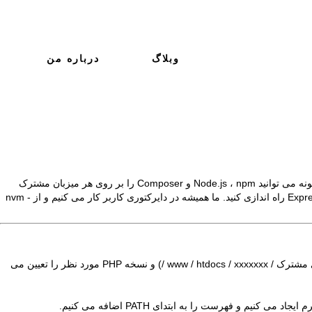
وبلاگ
درباره من
نه می توانید
npm
،
Node.js
و
Composer را
بر روی هر میزبان مشترک
nvm
-
ابتدا متغیرهای محیطی موقت را تنظیم می کنیم که بعداً به آنها نیاز خواهیم داشت. برای این کار ، ما فهرست کاربری کاربر (معمولاً ~ / ، در برخی از میزبانهای مشترک / www / htdocs / xxxxxxx /) و نسخه PHP مورد نظر را تعیین می