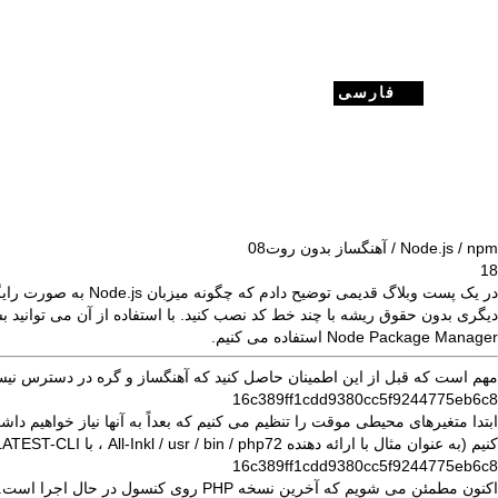
فارسی
Node.js / npm / آهنگساز بدون روت
08
18
در یک
پست وبلاگ
قدیمی توضیح دادم که چگونه میزبان Node.js به صورت رایگان با استفاده از
دیگری بدون حقوق ریشه با چند خط کد نصب کنید. با استفاده از آن می توانید بسته ها را نصب کنید ، برنامه های Vue.js را مستقر کنید یا فقط یک سرور xpress.js
Node Package Manager استفاده می کنیم.
مهم است که قبل از این اطمینان حاصل کنید که آهنگساز و گره در دسترس نیس
16c389ff1cdd9380cc5f9244775eb6c8
کنیم (به عنوان مثال با ارائه دهنده
/ usr / bin / php72 ، با
All-Inkl
LATEST-CLI):
16c389ff1cdd9380cc5f9244775eb6c8
اکنون مطمئن می شویم که آخرین نسخه PHP روی کنسول در حال اجرا است. برای این کار ، ما یک پوشه جدید در فهرست اصلی ایجاد می کنیم ، یک پیوند نرم ایجاد می کنیم و فهرست را به ابتدای PATH اضافه می کنیم.