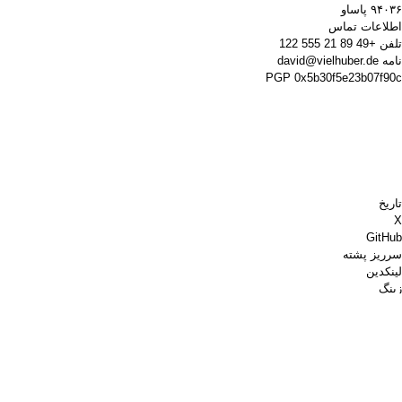
۹۴۰۳۶ پاساو
اطلاعات تماس
تلفن
+49 89 21 555 122
نامه
david@vielhuber.de
PGP
0x5b30f5e23b07f90c
تاریخ
X
GitHub
سرریز پشته
لینکدین
زینگ
Chess.com
برای من قهوه بخر
پی‌پال
نقشه‌های گوگل
یوتیوب
تخته پین