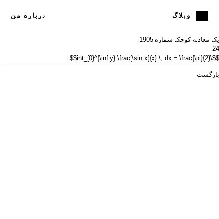
وبلاگ
درباره من
یک معادله کوچک شماره 19
05
24
$$\int_{0}^{\infty} \frac{\sin x}{x} \, dx = \frac{\pi}{2}$$
بازگشت