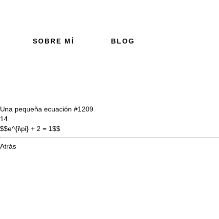
SOBRE MÍ
BLOG
Una pequeña ecuación #12
09
14
$$e^{i\pi} + 2 = 1$$
Atrás