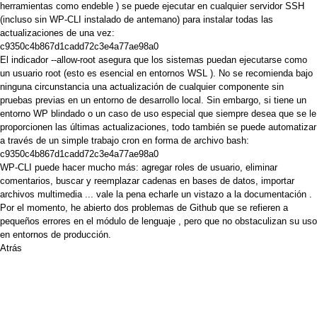
herramientas como
endeble
) se puede ejecutar en cualquier servidor SSH
(incluso sin WP-CLI instalado de antemano) para instalar todas las
actualizaciones de una vez:
c9350c4b867d1cadd72c3e4a77ae98a0
El indicador --allow-root asegura que los sistemas puedan ejecutarse como
un usuario root (esto es esencial en entornos
WSL
). No se recomienda bajo
ninguna circunstancia una actualización de cualquier componente sin
pruebas previas en un entorno de desarrollo local. Sin embargo, si tiene un
entorno WP blindado o un caso de uso especial que siempre desea que se le
proporcionen las últimas actualizaciones, todo también se puede automatizar
a través de un simple trabajo cron en forma de archivo bash:
c9350c4b867d1cadd72c3e4a77ae98a0
WP-CLI puede hacer mucho más: agregar roles de usuario, eliminar
comentarios, buscar y reemplazar cadenas en bases de datos, importar
archivos multimedia ... vale la pena echarle un vistazo a la
documentación
.
Por el momento, he abierto dos
problemas de
Github
que se refieren a
pequeños errores en el
módulo de lenguaje
, pero que no obstaculizan su uso
en entornos de producción.
Atrás