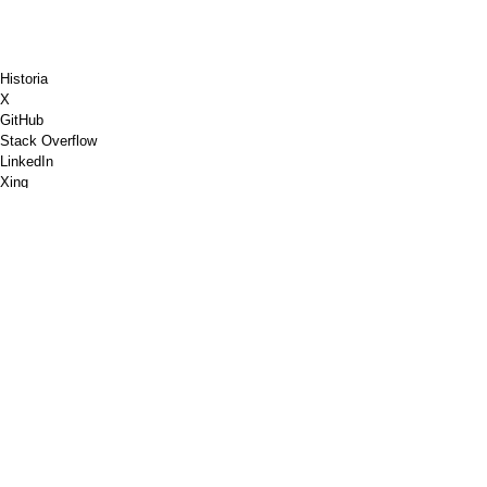
Historia
X
GitHub
Stack Overflow
LinkedIn
Xing
Ajedrez.com
Invítame a un café
PayPal
Mapas de Google
Youtube
Tablón de anuncios
Pinterest
Spotify
Regate
Shopware
PGP
Validación de marcado W3C
Google PageSpeed Insights
RSS