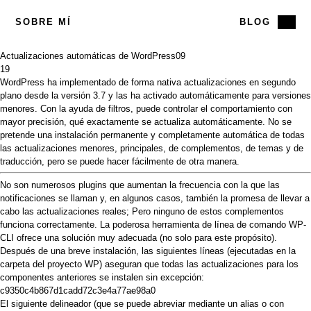
SOBRE MÍ
BLOG
Actualizaciones automáticas de WordPress
09
19
WordPress
ha implementado de forma nativa actualizaciones en segundo
plano desde la versión
3.7
y las ha activado automáticamente para versiones
menores. Con la ayuda de
filtros,
puede controlar el comportamiento con
mayor precisión, qué exactamente se actualiza automáticamente. No se
pretende una instalación permanente y completamente automática de todas
las actualizaciones menores, principales, de complementos, de temas y de
traducción, pero se puede hacer fácilmente de otra manera.
No
son
numerosos
plugins
que aumentan la frecuencia con la que las
notificaciones se llaman y, en algunos casos, también la promesa de llevar a
cabo las actualizaciones reales; Pero ninguno de estos complementos
funciona correctamente. La poderosa
herramienta de
línea de comando
WP-
CLI
ofrece una solución muy adecuada (no solo para este propósito).
Después de una breve
instalación,
las siguientes líneas (ejecutadas en la
carpeta del proyecto WP) aseguran que todas las actualizaciones para los
componentes anteriores se instalen sin excepción:
c9350c4b867d1cadd72c3e4a77ae98a0
El siguiente delineador (que se puede abreviar mediante un
alias
o con