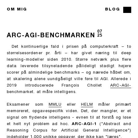
OM MIG
BLOG
07
ARC-AGI-BENCHMARKEN
25
Det kontinuerlige fald i prisen på computerkraft – to
størrelsesordener pr. årti – har givet næring til deep
learning-modeller siden 2010. Større netværk plus flere
data leverede tilsyneladende pålideligt stadigt højere
scorer på almindelige benchmarks – og nærede håbet om,
at skalering alene uundgåeligt ville føre til AGI. Allerede i
2019 introducerede François Chollet
ARC-AGI-
benchmarket.
at måle intelligens.
Eksamener som
MMLU
eller
HELM
måler primært
memoreret, opgavespecifik viden. Det, der mangler, er et
signal om flydende intelligens - evnen til at forstå og løse
et helt nyt problem ad hoc.
ARC-AGI-1
("Abstract and
Reasoning Corpus for Artificial General Intelligence")
indeholder 1.000 unikke opgaver, der ikke kan "læres".