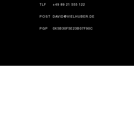
TLF
+49 89 21 555 122
POST
DAVID@VIELHUBER.DE
PGP
0X5B30F5E23B07F90C
HISTORIE