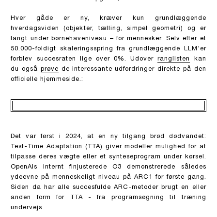
Hver gåde er ny, kræver kun grundlæggende
hverdagsviden (objekter, tælling, simpel geometri) og er
langt under børnehaveniveau – for mennesker. Selv efter et
50.000-foldigt skaleringsspring fra grundlæggende LLM'er
forblev succesraten lige over 0%. Udover
ranglisten
kan
du også
prøve
de interessante udfordringer direkte på den
officielle hjemmeside.:
Det var først i 2024, at en ny tilgang brød dødvandet:
Test-Time Adaptation (TTA) giver modeller mulighed for at
tilpasse deres vægte eller et synteseprogram under kørsel.
OpenAIs internt finjusterede O3 demonstrerede således
ydeevne på menneskeligt niveau på ARC1 for første gang.
Siden da har alle succesfulde ARC-metoder brugt en eller
anden form for TTA - fra programsøgning til træning
undervejs.