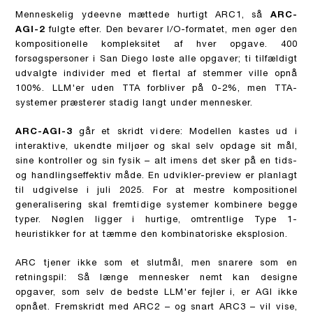
Menneskelig ydeevne mættede hurtigt ARC1, så
ARC-
AGI-2
fulgte efter. Den bevarer I/O-formatet, men øger den
kompositionelle kompleksitet af hver opgave. 400
forsøgspersoner i San Diego løste alle opgaver; ti tilfældigt
udvalgte individer med et flertal af stemmer ville opnå
100%. LLM'er uden TTA forbliver på 0-2%, men TTA-
systemer præsterer stadig langt under mennesker.
ARC-AGI-3
går et skridt videre: Modellen kastes ud i
interaktive, ukendte miljøer og skal selv opdage sit mål,
sine kontroller og sin fysik – alt imens det sker på en tids-
og handlingseffektiv måde. En udvikler-preview er planlagt
til udgivelse i juli 2025. For at mestre kompositionel
generalisering skal fremtidige systemer kombinere begge
typer. Nøglen ligger i hurtige, omtrentlige Type 1-
heuristikker for at tæmme den kombinatoriske eksplosion.
ARC tjener ikke som et slutmål, men snarere som en
retningspil: Så længe mennesker nemt kan designe
opgaver, som selv de bedste LLM'er fejler i, er AGI ikke
opnået. Fremskridt med ARC2 – og snart ARC3 – vil vise,