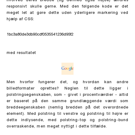
hvorved deres bredde (og dermed også højde) ændres
responsivt skulle gerne. Med den følgende kode er det
meget let at gøre dette uden yderligere markering ved
hjælp af CSS:
1bc3a80de3db90cdf0535541236d95f2
med resultatet
Men hvorfor fungerer det, og hvordan kan andre
billedformater oprettes? Nøglen til dette ligger i
polstringsegenskaben, som - givet i procentværdier - altid
er baseret på den samme grundlæggende værdi som
breddeegenskaben (nemlig bredden på det overordnede
element). Med polstring til venstre og polstring til højre er
dette indlysende, med polstring-top og polstring-bund
overraskende, men meget nyttigt i dette tilfælde.