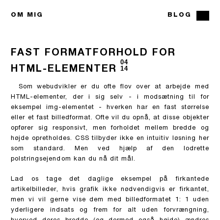
OM MIG
BLOG
FAST FORMATFORHOLD FOR
04
HTML-ELEMENTER
14
Som webudvikler er du ofte flov over at arbejde med
HTML-elementer, der i sig selv - i modsætning til for
eksempel img-elementet - hverken har en fast størrelse
eller et fast billedformat. Ofte vil du opnå, at disse objekter
opfører sig responsivt, men forholdet mellem bredde og
højde opretholdes. CSS tilbyder ikke en intuitiv løsning her
som standard. Men ved hjælp af den lodrette
polstringsejendom kan du nå dit mål.
Lad os tage det daglige eksempel på firkantede
artikelbilleder, hvis grafik ikke nødvendigvis er firkantet,
men vi vil gerne vise dem med billedformatet 1: 1 uden
yderligere indsats og frem for alt uden forvrængning,