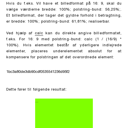
Hvis du f.eks. Vil have et billedformat på 16: 9, skal du
vælge værdierne bredde: 100%; polstring-bund: 56,25%;.
Et billedformat, der tager det gyldne forhold i betragtning,
er bredde: 100%; polstring-bund: 61,81%; realiserbar.
Ved hjælp af
calc
kan du direkte angive billedformatet,
f.eks. For 16: 9 med polstring-bund: calc (1 / (16/9) *
100%). Hvis elementet består af yderligere indlejrede
elementer, placeres underelementet absolut for at
kompensere for polstringen af ​​det overordnede element:
1bc3a80de3db90cdf0535541236d95f2
Dette fører til følgende resultat:
...