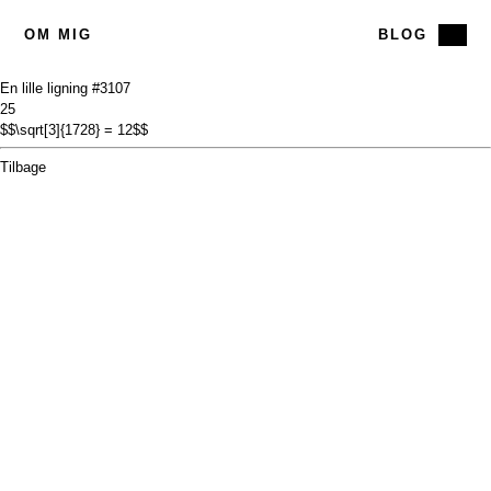
OM MIG
BLOG
En lille ligning #31
07
25
$$\sqrt[3]{1728} = 12$$
Tilbage