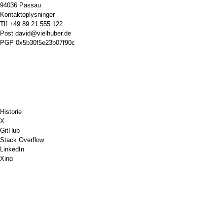
94036 Passau
Kontaktoplysninger
Tlf
+49 89 21 555 122
Post
david@vielhuber.de
PGP
0x5b30f5e23b07f90c
Historie
X
GitHub
Stack Overflow
LinkedIn
Xing
Chess.com
Køb mig en kaffe
PayPal
Google Maps
Youtube
Pinboard