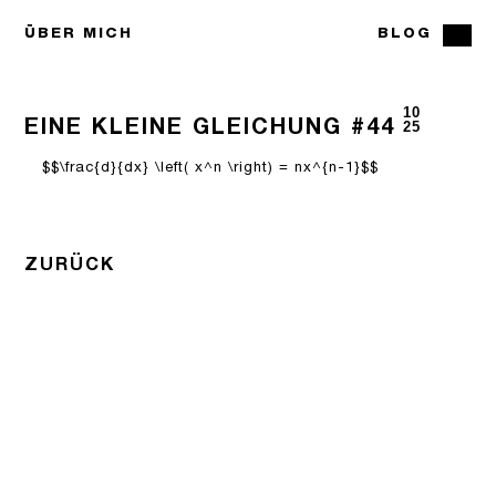
ÜBER MICH
BLOG
10
EINE KLEINE GLEICHUNG #44
25
$$\frac{d}{dx} \left( x^n \right) = nx^{n-1}$$
ZURÜCK