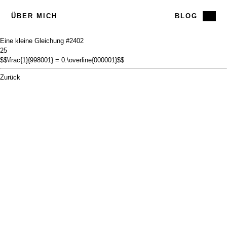
ÜBER MICH
BLOG
Eine kleine Gleichung #24
02
25
$$\frac{1}{998001} = 0.\overline{000001}$$
Zurück