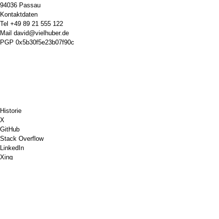
94036 Passau
Kontaktdaten
Tel
+49 89 21 555 122
Mail
david@vielhuber.de
PGP
0x5b30f5e23b07f90c
Historie
X
GitHub
Stack Overflow
LinkedIn
Xing
Chess.com
Buy Me a Coffee
PayPal
Google Maps
YouTube
Pinboard