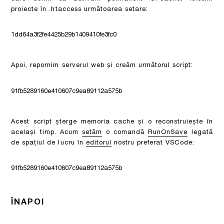
proiecte
în .htaccess următoarea setare:
1dd64a3f2fe4425b29b1409410fe3fc0
Apoi, repornim serverul web și creăm următorul script:
91fb5289160e410607c9ea89112a575b
Acest script șterge memoria cache și o reconstruiește în
același timp. Acum
setăm
o comandă
RunOnSave
legată
de spațiul de lucru în
editorul
nostru preferat VSCode:
91fb5289160e410607c9ea89112a575b
ÎNAPOI