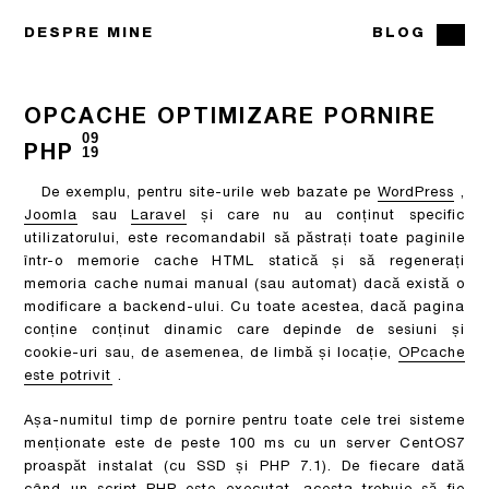
DESPRE MINE
BLOG
OPCACHE OPTIMIZARE PORNIRE
09
PHP
19
De exemplu, pentru site-urile web bazate pe
WordPress
,
Joomla
sau
Laravel
și care nu au conținut specific
utilizatorului, este recomandabil să păstrați toate paginile
într-o memorie cache HTML statică și să regenerați
memoria cache numai manual (sau automat) dacă există o
modificare a backend-ului. Cu toate acestea, dacă pagina
conține conținut dinamic care depinde de sesiuni și
cookie-uri sau, de asemenea, de limbă și locație,
OPcache
este potrivit
.
Așa-numitul timp de pornire pentru toate cele trei sisteme
menționate este de peste 100 ms cu un server CentOS7
proaspăt instalat (cu SSD și PHP 7.1). De fiecare dată