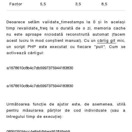
Factor
5,5
3,5
8,5
Deoarece setăm validate_timestamps la 0 și în același
timp revalidate_freq la o durată de o zi, memoria cache
nu este aproape niciodată reconstruită automat (facem
acest lucru în mod conștient manual). Cu un
cârlig git
mic,
un script PHP este executat cu fiecare "pull". Cum se
activează cârligul:
a1678610c8b4c7db5997375944183830
a1678610c8b4c7db5997375944183830
Următoarea funcție de ajutor este, de asemenea, utilă
pentru măsurarea părților de cod individuale (sau a
întregului timp de execuție):