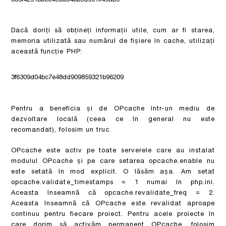
085f4291bbcc4e8a64bbea951ff49ab9
Dacă doriți să obțineți informații utile, cum ar fi starea,
memoria utilizată sau numărul de fișiere în cache, utilizați
această funcție PHP:
3f6309d04bc7e48dd909859321b96209
Pentru a beneficia și de OPcache într-un mediu de
dezvoltare locală (ceea ce în general nu este
recomandat), folosim un truc.
OPcache este activ pe toate serverele care au instalat
modulul OPcache și pe care setarea opcache.enable nu
este setată în mod explicit. O lăsăm așa. Am setat
opcache.validate_timestamps = 1 numai în php.ini.
Aceasta înseamnă că opcache.revalidate_freq = 2.
Aceasta înseamnă că OPcache este revalidat aproape
continuu pentru fiecare proiect. Pentru acele proiecte în
care dorim să activăm permanent OPcache, folosim