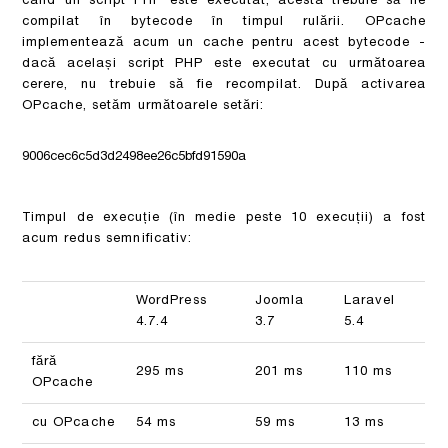
când un script PHP este executat, acesta trebuie să fie
compilat în bytecode în timpul rulării. OPcache
implementează acum un cache pentru acest bytecode -
dacă același script PHP este executat cu următoarea
cerere, nu trebuie să fie recompilat. După activarea
OPcache, setăm următoarele setări:
9006cec6c5d3d2498ee26c5bfd91590a
Timpul de execuție (în medie peste 10 execuții) a fost
acum redus semnificativ:
WordPress
Joomla
Laravel
4.7.4
3.7
5.4
fără
295 ms
201 ms
110 ms
OPcache
cu OPcache
54 ms
59 ms
13 ms