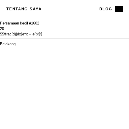
TENTANG SAYA
BLOG
Persamaan kecil #16
02
20
$$\frac{d}{dx}e^x = e^x$$
Belakang