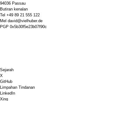
94036 Passau
Butiran kenalan
Tel
+49 89 21 555 122
Mel
david@vielhuber.de
PGP
0x5b30f5e23b07f90c
Sejarah
X
GitHub
Limpahan Tindanan
LinkedIn
Xing
Catur.com
Belikan Saya Kopi
PayPal
Peta Google
Youtube
Papan Papan