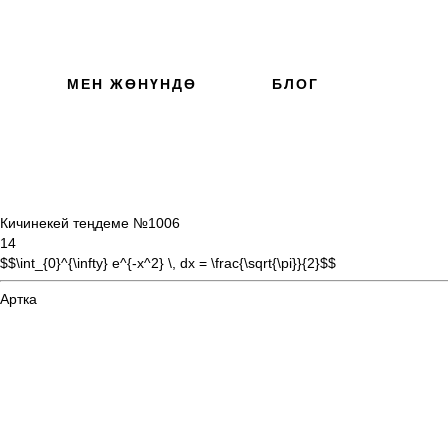
МЕН ЖӨНҮНДӨ
БЛОГ
Кичинекей теңдеме №10
06
14
$$\int_{0}^{\infty} e^{-x^2} \, dx = \frac{\sqrt{\pi}}{2}$$
Артка