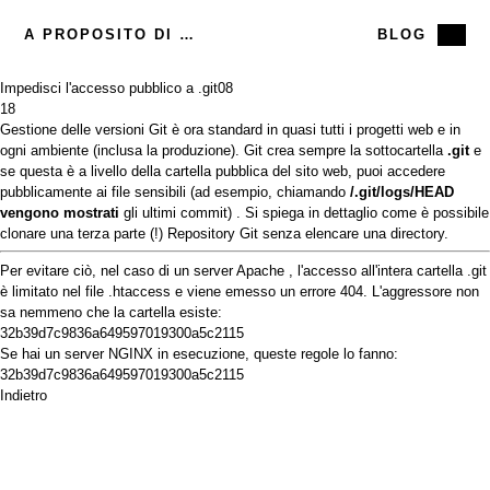
A PROPOSITO DI ME
BLOG
Impedisci l'accesso pubblico a .git
08
18
Gestione delle versioni
Git è
ora standard in quasi tutti i progetti web e in
ogni ambiente (inclusa la produzione). Git crea sempre la sottocartella
.git
e
se questa è a livello della cartella pubblica del sito web, puoi accedere
pubblicamente ai file sensibili (ad esempio, chiamando
/.git/logs/HEAD
vengono mostrati
gli ultimi commit) .
Si
spiega in dettaglio come è possibile
clonare una terza parte (!) Repository Git senza elencare una directory.
Per evitare ciò, nel caso di un server
Apache
, l'accesso all'intera cartella .git
è limitato nel file .htaccess e viene emesso un errore 404. L'aggressore non
sa nemmeno che la cartella esiste:
32b39d7c9836a649597019300a5c2115
Se hai un server
NGINX
in esecuzione, queste regole lo fanno:
32b39d7c9836a649597019300a5c2115
Indietro