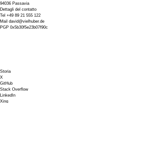
94036 Passavia
Dettagli del contatto
Tel
+49 89 21 555 122
Mail
david@vielhuber.de
PGP
0x5b30f5e23b07f90c
Storia
X
GitHub
Stack Overflow
LinkedIn
Xing
Scacchi.com
Offrimi un caffè
PayPal
Google Maps
Youtube
Bacheca