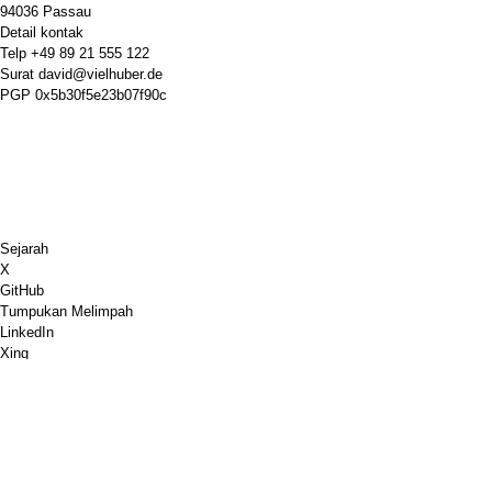
94036 Passau
Detail kontak
Telp
+49 89 21 555 122
Surat
david@vielhuber.de
PGP
0x5b30f5e23b07f90c
Sejarah
X
GitHub
Tumpukan Melimpah
LinkedIn
Xing
Chess.com
Belikan Aku Kopi
Pembayaran PayPal
Google Maps
Youtube
Papan pin