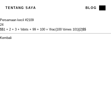
TENTANG SAYA
BLOG
Persamaan kecil #21
09
24
$$1 + 2 + 3 + \ldots + 99 + 100 = \frac{100 \times 101}{2}$$
Kembali