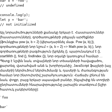
var x = 'foo'; 

// undefined

console.log(y);

let y = 'bar';

// not initialized
Այլ նորամուծությունների քանակը երկար է. Հաստատուններ
(հաստատուններ), գործառույթների լռելյայն արժեքներ
(ֆունկցիա pow (a, b = 2) {վերադարձնել մաթ. Pow (a, b);}),
գործառույթների նոր նշում = (a, b = 2) => Math.pow (a, b);), նոր
գործառույթների բազմություն (կրկնել (), պարունակում է (),
startWith (), find (), findIndex ()), նոր օղակի կառուցում համար ...
Պետք է նշվեն նաև տվյալների նոր տեսակների հավաքածու,
քարտեզ, վստահված անձ և խորհրդանիշ, JavaScript ֆայլերի (այլ
մասերի) ներմուծում ներմուծմամբ և դասերի և ժառանգության
համար նոր ինտուիտիվ շարահյուսություն: Հաճախ լինում են
նաև փոքր, բայց երկար սպասված բաներ, ինչպիսիք են տողերի
ընդհատումների հնարավորությունը լարային տառերում (նշիր
հատուկ չակերտները):
`foo

bar`