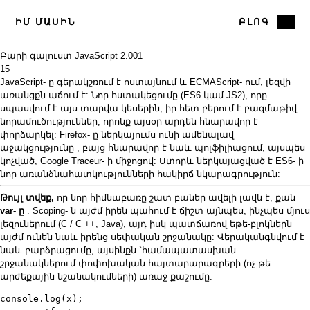
ԻՄ ՄԱՍԻՆ
ԲԼՈԳ
Բարի գալուստ JavaScript 2.0
01
15
JavaScript- ը գերակշռում է ոստայնում և ECMAScript- ում, լեզվի
առանցքն աճում է: Նոր հստակեցումը (ES6 կամ JS2), որը
սպասվում է այս տարվա կեսերին, իր հետ բերում է բազմաթիվ
նորամուծություններ, որոնք այսօր արդեն հնարավոր է
փորձարկել: Firefox- ը ներկայումս ունի
ամենալավ
աջակցությունը
, բայց հնարավոր է նաև պոլֆիլիացում, այսպես
կոչված,
Google
Traceur- ի միջոցով: Ստորև ներկայացված է ES6- ի
նոր առանձնահատկությունների հակիրճ նկարագրություն:
Թույլ տվեք,
որ նոր հիմնաբառը շատ բաներ ավելի լավն է, քան
var- ը
. Scoping- ն այժմ իրեն պահում է ճիշտ այնպես, ինչպես մյուս
լեզուներում (C / C ++, Java), այդ իսկ պատճառով եթե-բլոկներն
այժմ ունեն նաև իրենց սեփական շրջանակը: Վերականգնվում է
նաև բարձրացումը, այսինքն `համապատասխան
շրջանակներում փոփոխական հայտարարագրերի (ոչ թե
արժեքային նշանակումների) առաջ քաշումը:
console.log(x);
