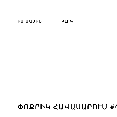
ԻՄ ՄԱՍԻՆ
ԲԼՈԳ
ՓՈՔՐԻԿ ՀԱՎԱՍԱՐՈՒՄ #