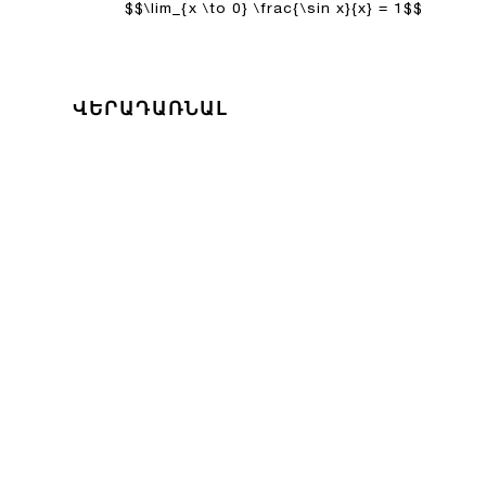
$$\lim_{x \to 0} \frac{\sin x}{x} = 1$$
ՎԵՐԱԴԱՌՆԱԼ