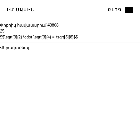
ԻՄ ՄԱՍԻՆ
ԲԼՈԳ
Փոքրիկ հավասարում #38
08
25
$$\sqrt[3]{2} \cdot \sqrt[3]{4} = \sqrt[3]{8}$$
Վերադառնալ