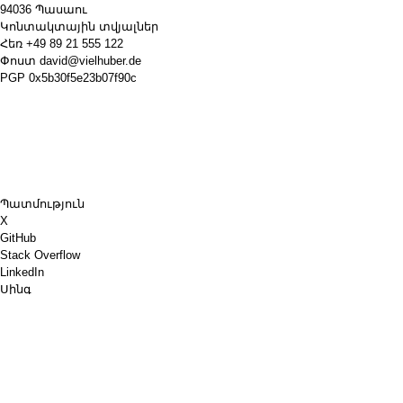
94036 Պասաու
Կոնտակտային տվյալներ
Հեռ
+49 89 21 555 122
Փոստ
david@vielhuber.de
PGP
0x5b30f5e23b07f90c
Պատմություն
X
GitHub
Stack Overflow
LinkedIn
Սինգ
Chess.com
Գնիր ինձ սուրճ
PayPal
Google Քարտեզներ
YouTube
Տախտակ