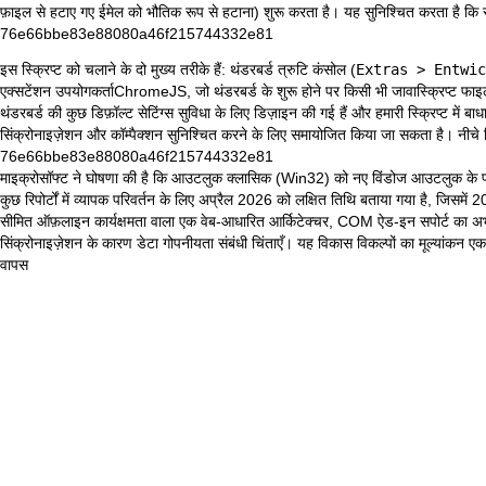
फ़ाइल से हटाए गए ईमेल को भौतिक रूप से हटाना) शुरू करता है। यह सुनिश्चित करता है कि स्था
76e66bbe83e88080a46f215744332e81
इस स्क्रिप्ट को चलाने के दो मुख्य तरीके हैं: थंडरबर्ड त्रुटि कंसोल (
Extras > Entwic
एक्सटेंशन
उपयोगकर्ताChromeJS
, जो थंडरबर्ड के शुरू होने पर किसी भी जावास्क्रिप्ट
थंडरबर्ड की कुछ डिफ़ॉल्ट सेटिंग्स सुविधा के लिए डिज़ाइन की गई हैं और हमारी स्क्रिप्ट में ब
सिंक्रोनाइज़ेशन और कॉम्पैक्शन सुनिश्चित करने के लिए समायोजित किया जा सकता है। नीच
76e66bbe83e88080a46f215744332e81
माइक्रोसॉफ्ट ने
घोषणा की
है कि आउटलुक क्लासिक (Win32) को नए विंडोज आउटलुक के पक्ष म
कुछ रिपोर्टों में व्यापक परिवर्तन के लिए अप्रैल 2026 को लक्षित तिथि बताया गया है, जिसमें 202
सीमित ऑफ़लाइन कार्यक्षमता वाला एक वेब-आधारित आर्किटेक्चर, COM ऐड-इन सपोर्ट का अभाव, 
सिंक्रोनाइज़ेशन के कारण डेटा गोपनीयता संबंधी चिंताएँ। यह विकास विकल्पों का मूल्यांकन 
वापस