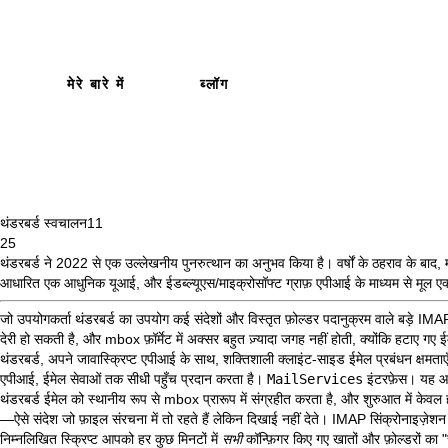
मेरे बारे में
ब्लॉग
थंडरबर्ड स्वचालन
11
25
थंडरबर्ड ने 2022 से एक उल्लेखनीय पुनरुत्थान का अनुभव किया है। वर्षों के ठहराव के बाद,
आधारित एक आधुनिक यूआई, और ईडब्ल्यूएस/माइक्रोसॉफ्ट ग्राफ़ एपीआई के माध्यम से मूल ए
जो उपयोगकर्ता थंडरबर्ड का उपयोग कई संदेशों और विस्तृत फ़ोल्डर पदानुक्रम वाले बड़े IMAP 
देरी हो सकती है, और mbox फ़ॉर्मेट में अक्सर बहुत ज़्यादा जगह नहीं होती, क्योंकि हटाए गए 
थंडरबर्ड, अपने जावास्क्रिप्ट एपीआई के साथ, शक्तिशाली क्लाइंट-साइड ईमेल प्रबंधन क्षमता
एपीआई, ईमेल सेवाओं तक सीधी पहुँच प्रदान करता है।
MailServices
इंटरफ़ेस। यह आर्
थंडरबर्ड ईमेल को स्थानीय रूप से mbox प्रारूप में संग्रहीत करता है, और शुरुआत में केवल हटा
—ऐसे संदेश जो फ़ाइल संरचना में तो रहते हैं लेकिन दिखाई नहीं देते। IMAP सिंक्रोनाइज़
निम्नलिखित स्क्रिप्ट आपको हर कुछ मिनटों में
सभी
कॉन्फ़िगर किए गए खातों और फ़ोल्डरों क