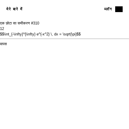
मेरे बारे में
ब्लॉग
एक छोटा सा समीकरण #3
10
12
$$\int_{-\infty}^{\infty} e^{-x^2} \, dx = \sqrt{\pi}$$
वापस