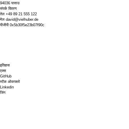
94036 पासाउ
संपर्क विवरण
तेल
+49 89 21 555 122
मेल
david@vielhuber.de
पीजीपी
0x5b30f5e23b07f90c
इतिहास
एक्स
GitHub
स्टैक ओवरफ़्लो
Linkedin
जिंग
शतरंज.कॉम
मेरे लिए एक कॉफ़ी खरीदें
पेपैल
गूगल मैप्स
यूट्यूब
पिन बोर्ड