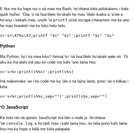
E like me ka hapa nui o nā mea ma Bash, hoʻohana kēia polokalamu i kahi
quirk hoihoi. ʻOiai ʻo nā huaʻōlelo hoʻokahi he mau ʻōlelo ikaika a ʻaʻole e
hoʻonui i kekahi mea, unuhi ʻia
printf
octal escape characters ma ke ano
he mau huaolelo me ke kiko helu helu:
s='s=\47%s\47;printf "$s" "$s"';printf "$s" "$s"
Python
Ma Python, hoʻi ka mea kikoʻī format
%r
nā huaʻōlelo hoʻokahi wale nō. ʻOi
aku ka maʻalahi inā pau ke code me kahi ʻano laina hou:
s='s=%r;print(s%%s)';print(s%s)
Inā makemake ʻoe i ke code me ka ʻole o nā laina laina, pono ʻoe e kākau i
kēia:
s='s=%r;print(s%%s,sep="")';print(s%s,sep="")
ʻO JavaScript
Ke holo nei nā quines JavaScript ma lalo o node.js. hoʻohana
ʻoe
console.log
, e hoʻopili mau i kahi laina hou, no laila pono kahi laina
hou ma ka hope o kēlā me kēia palapala: