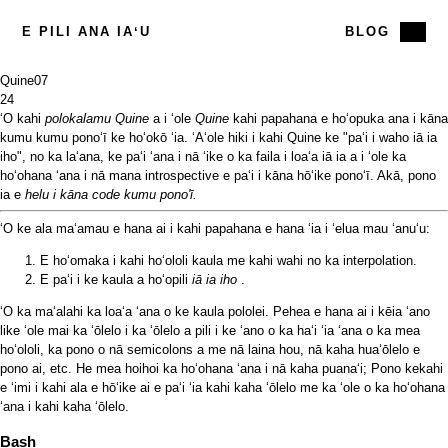
E PILI ANA IAʻU
BLOG
Quine
07
24
ʻO kahi
polokalamu Quine
a i ʻole
Quine
kahi papahana e hoʻopuka ana i kāna
kumu kumu ponoʻī ke hoʻokō ʻia. ʻAʻole hiki i kahi Quine ke "paʻi i waho iā ia
iho", no ka laʻana, ke paʻi ʻana i nā ʻike o ka faila i loaʻa iā ia a i ʻole ka
hoʻohana ʻana i nā mana introspective e paʻi i kāna hōʻike ponoʻī. Akā, pono
ia e
helu i kāna code kumu pono'ī.
ʻO ke ala maʻamau e hana ai i kahi papahana e hana ʻia i ʻelua mau ʻanuʻu:
E hoʻomaka i kahi hoʻololi kaula me kahi wahi no ka interpolation.
E paʻi i ke kaula a hoʻopili
iā ia iho
.
ʻO ka maʻalahi ka loaʻa ʻana o ke kaula pololei. Pehea e hana ai i kēia ʻano
like ʻole mai ka ʻōlelo i ka ʻōlelo a pili i ke ʻano o ka haʻi ʻia ʻana o ka mea
hoʻololi, ka pono o nā semicolons a me nā laina hou, nā kaha huaʻōlelo e
pono ai, etc. He mea hoihoi ka hoʻohana ʻana i nā kaha puanaʻi; Pono kekahi
e ʻimi i kahi ala e hōʻike ai e paʻi ʻia kahi kaha ʻōlelo me ka ʻole o ka hoʻohana
ʻana i kahi kaha ʻōlelo.
Bash