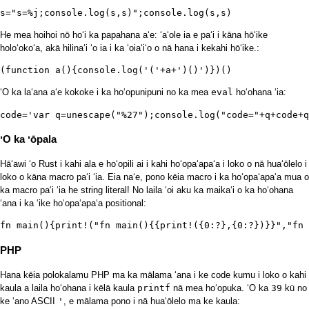
s="s=%j;console.log(s,s)";console.log(s,s)
He mea hoihoi nō hoʻi ka papahana aʻe: ʻaʻole ia e paʻi i kāna hōʻike
holoʻokoʻa, akā hilinaʻi ʻo ia i ka ʻoiaʻiʻo o nā hana i kekahi hōʻike.:
(function a(){console.log('('+a+')()')})()
ʻO ka laʻana aʻe kokoke i ka hoʻopunipuni no ka mea
eval
hoʻohana ʻia:
code='var q=unescape("%27");console.log("code="+q+code+
ʻO ka ʻōpala
Hāʻawi ʻo Rust i kahi ala e hoʻopili ai i kahi hoʻopaʻapaʻa i loko o nā huaʻōlelo i
loko o kāna macro paʻi ʻia. Eia naʻe, pono kēia macro i ka hoʻopaʻapaʻa mua o
ka macro paʻi ʻia he string literal! No laila ʻoi aku ka maikaʻi o ka hoʻohana
ʻana i ka ʻike hoʻopaʻapaʻa positional:
fn main(){print!("fn main(){{print!({0:?},{0:?})}}","fn 
PHP
Hana kēia polokalamu PHP ma ka mālama ʻana i ke code kumu i loko o kahi
kaula a laila hoʻohana i kēlā kaula
printf
nā mea hoʻopuka. ʻO ka
39
kū no
ke ʻano ASCII
'
, e mālama pono i nā huaʻōlelo ma ke kaula: