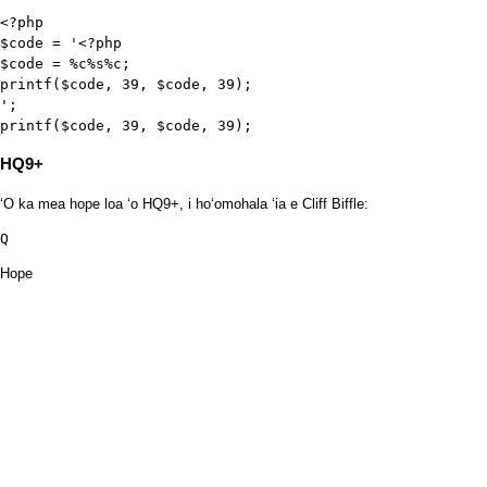
<?php

$code = '<?php

$code = %c%s%c;

printf($code, 39, $code, 39);

';

printf($code, 39, $code, 39);
HQ9+
ʻO ka mea hope loa ʻo HQ9+, i hoʻomohala ʻia e Cliff Biffle:
Q
Hope