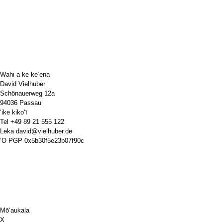
Wahi a ke keʻena
David Vielhuber
Schönauerweg 12a
94036 Passau
ʻike kikoʻī
Tel
+49 89 21 555 122
Leka
david@vielhuber.de
ʻO PGP
0x5b30f5e23b07f90c
Mōʻaukala
X