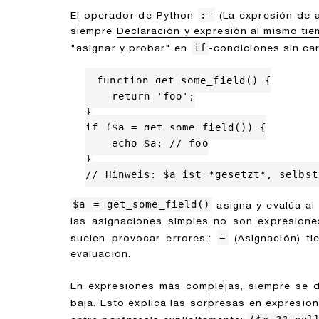
:=
El operador de Python
(La expresión de a
siempre
Declaración y expresión al mismo ti
if
"asignar y probar" en
-condiciones sin car
function get_some_field() {

    return 'foo';

}

if ($a = get_some_field()) {

    echo $a; // foo

}

// Hinweis: $a ist *gesetzt*, selbst
$a = get_some_field()
asigna y evalúa al
las asignaciones simples no son expresione
=
suelen provocar errores.:
(Asignación) ti
evaluación.
En expresiones más complejas, siempre se deb
baja. Esto explica las sorpresas en expresi