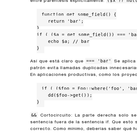
($x ?? nul
entre paréntesis explícitamente:
function get_some_field() {

    return 'bar';

}

if ( ($a = get_some_field()) === 'bar
    echo $a; // bar

}
=== 'bar'
Así que está claro que
Se aplica 
patrón evita llamadas duplicadas innecesaria
En aplicaciones productivas, como los proyec
if ( ($foo = Foo::where('foo', 'ba
    dd($foo->get());

}
&&
Cortocircuito: La parte derecha solo se 
sentencia fuera de la sentencia if. Que esto
correcto. Como mínimo, deberías saber qué hac