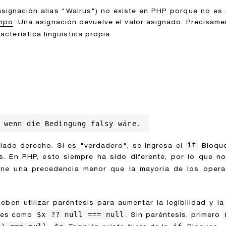
signación alias "Walrus") no existe en PHP porque no es 
empo
: Una asignación devuelve el valor asignado. Precisam
acterística lingüística propia.
 wenn die Bedingung falsy wäre.
if
 lado derecho. Si es "verdadero", se ingresa el
-Bloqu
s. En PHP, esto siempre ha sido diferente, por lo que no
ene una precedencia menor que la mayoría de los operad
en utilizar paréntesis para aumentar la legibilidad y la
$x ?? null === null
ones como
. Sin paréntesis, primero