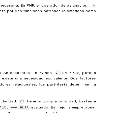
=
necesaria. En PHP, el operador de asignación...
ente por eso funcionan patrones idiomáticos como
:=
e. Antecedentes: En Python,
(PEP 572) porque
 existe una necesidad equivalente. Dos factores
ores relacionales; los paréntesis determinan la
??
 claridad.
tiene su propia prioridad, bastante
null === null
evaluado. Es mejor siempre poner