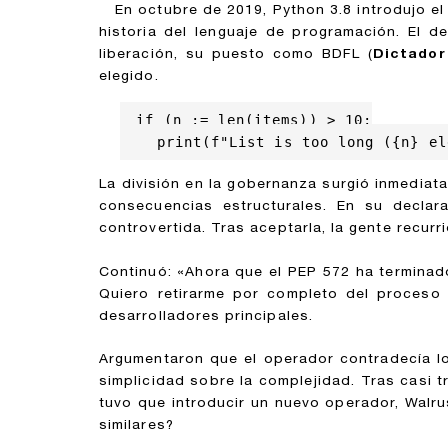
En octubre de 2019, Python 3.8 introdujo el
historia del lenguaje de programación. El d
liberación, su puesto como BDFL (
Dictador
elegido.
if (n := len(items)) > 10:

    print(f"List is too long ({n} el
La división en la gobernanza surgió inmediat
consecuencias estructurales. En su decla
controvertida. Tras aceptarla, la gente recur
Continuó: «Ahora que el PEP 572 ha terminado
Quiero retirarme por completo del proceso 
desarrolladores principales.
Argumentaron que el operador contradecía l
simplicidad sobre la complejidad. Tras casi t
tuvo que introducir un nuevo operador, Walr
similares?