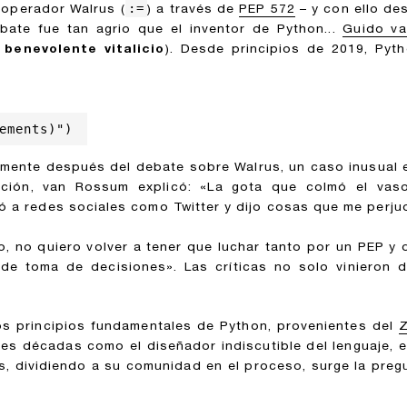
:=
 operador Walrus (
) a través de
PEP 572
– y con ello de
ebate fue tan agrio que el inventor de Python...
Guido v
 benevolente vitalicio
). Desde principios de 2019, Pyt
ements)")
amente después del debate sobre Walrus, un caso inusual en
ración, van Rossum explicó: «La gota que colmó el va
rió a redes sociales como Twitter y dijo cosas que me perj
, no quiero volver a tener que luchar tanto por un PEP y 
de toma de decisiones». Las críticas no solo vinieron 
os principios fundamentales de Python, provenientes del
Z
res décadas como el diseñador indiscutible del lenguaje, 
us, dividiendo a su comunidad en el proceso, surge la pre