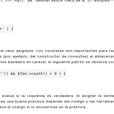
l) === null
$a
if
.
También existe fuera de la
-Bloques –
' ) {

al valor asignado. Los corchetes son importantes para facili
s (por ejemplo, del constructor de consultas) al almacenar
tos basados en Laravel, el siguiente patrón se observa co
r')) && $foo->count() > 0 ) {

evalúa si la izquierda es verdadera. Al asignar la sent
 sea una buena práctica depende del código y las herramie
e el código si lo encuentras en la práctica.