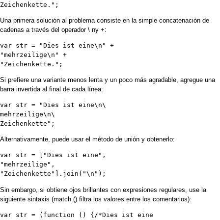
Una primera solución al problema consiste en la simple concatenación de
cadenas a través del operador \ ny +:
var str = "Dies ist eine\n" +

"mehrzeilige\n" +

Si prefiere una variante menos lenta y un poco más agradable, agregue una
barra invertida al final de cada línea:
var str = "Dies ist eine\n\

mehrzeilige\n\

Alternativamente, puede usar el método de unión y obtenerlo:
var str = ["Dies ist eine",

"mehrzeilige",

Sin embargo, si obtiene ojos brillantes con expresiones regulares, use la
siguiente sintaxis (match () filtra los valores entre los comentarios):
var str = (function () {/*Dies ist eine
