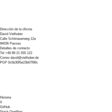
Dirección de la oficina
David Vielhuber
Calle Schönauerweg 12a
94036 Passau
Detalles de contacto
Tel
+49 89 21 555 122
Correo
david@vielhuber.de
PGP
0x5b30f5e23b07f90c
Historia
X
GitHub
Stack Overflow