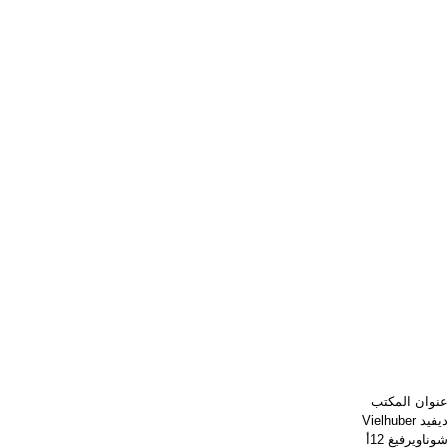
عنوان المكتب
ديفيد Vielhuber
شوناويرفيغ 12أ