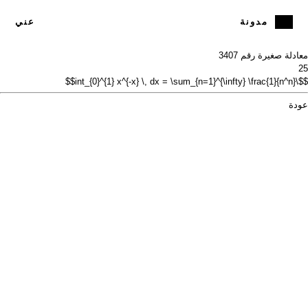
مدونة
عني
معادلة صغيرة رقم 34
07
25
$$\int_{0}^{1} x^{-x} \, dx = \sum_{n=1}^{\infty} \frac{1}{n^n}$$
عودة