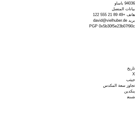
94036 باساو
بيانات المتصل
هاتف
+49 89 21 555 122
بريد
david@vielhuber.de
PGP
0x5b30f5e23b07f90c
تاريخ
X
جيثب
تجاوز سعة المكدس
ينكدين
شينغ
الشطرنج.كوم
اشتري لي قهوة
باي بال
خرائط جوجل
موقع YouTube
لوحة الدبابيس