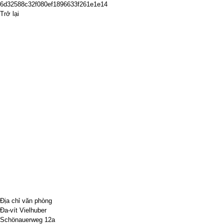
6d32588c32f080ef1896633f261e1e14
Trở lại
Địa chỉ văn phòng
Đa-vít Vielhuber
Schönauerweg 12a