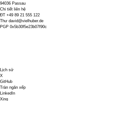
94036 Passau
Chi tiết liên hệ
ĐT
+49 89 21 555 122
Thư
david@vielhuber.de
PGP
0x5b30f5e23b07f90c
Lịch sử
X
GitHub
Tràn ngăn xếp
LinkedIn
Xing
Cờ vua.com
Mua cho tôi một cốc cà phê
Tài khoản PayPal
Bản đồ Google
YouTube
Bảng ghim