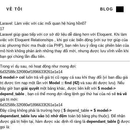
VỀ TÔI
BLOG
Laravel: Làm việc với các mối quan hệ hùng hồn
07
17
Laravel giúp giao tiếp với cơ sở dữ liệu dễ dàng hơn với Eloquent. Khi làm
việc với
Eloquent Relationships
, khi gọi các biến động (với sự trợ giúp của
các
phương thức ma thuật
của PHP), bạn nên lưu ý rằng các phiên bản của
mô hình không phản ánh những thay đổi mới, nhưng được lưu vĩnh viễn khi
bạn gọi chúng lần đầu tiên.
Trong ví dụ sau, nó hoạt động như mong đợi:
6d32588c32f080ef1896633f261e1e14
$ model-> col
luôn trả về giá trị cũ ngay cả sau khi thay đổi (vì ban đầu giá
trị được tìm nạp một lần với
Model :: find (42)
và sau đó được lưu). Nếu
bây giờ bạn
giải quyết
một bảng khác, được liên kết với
$ model->
depend_table
, bạn có thể mong đợi rằng lệnh gọi thứ hai của nó sẽ
trả về
giá trị mới:
6d32588c32f080ef1896633f261e1e14
Đây cũng không phải là trường hợp (
$
depend_table
= $ model->
dependant_table lưu vào
bộ
nhớ đệm
toàn bộ bảng phụ thuộc). Để nhận
được giá trị hiện tại, hàm được xác định rõ ràng là
dependant_table ()
được
gọi là: