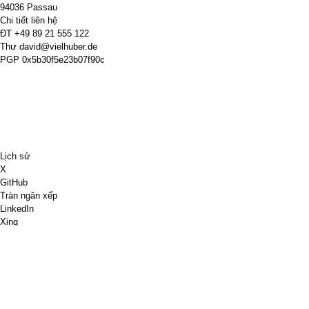
94036 Passau
Chi tiết liên hệ
ĐT
+49 89 21 555 122
Thư
david@vielhuber.de
PGP
0x5b30f5e23b07f90c
Lịch sử
X
GitHub
Tràn ngăn xếp
LinkedIn
Xing
Cờ vua.com
Mua cho tôi một cốc cà phê
Tài khoản PayPal
Bản đồ Google
YouTube
Bảng ghim