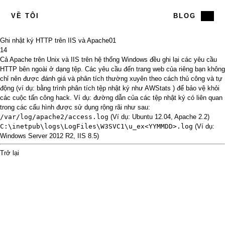
VỀ TÔI
BLOG
Ghi nhật ký HTTP trên IIS và Apache
01
14
Cả Apache trên Unix và IIS trên hệ thống Windows đều ghi lại các yêu cầu
HTTP bên ngoài ở dạng tệp. Các yêu cầu đến trang web của riêng bạn không
chỉ nên được đánh giá và phân tích thường xuyên theo cách thủ công và tự
động (ví dụ: bằng trình phân tích tệp nhật ký như
AWStats
) để bảo vệ khỏi
các cuộc tấn công hack. Ví dụ: đường dẫn của các tệp nhật ký có liên quan
trong các cấu hình được sử dụng rộng rãi như sau:
/var/log/apache2/access.log
(Ví dụ: Ubuntu 12.04, Apache 2.2)
C:\inetpub\logs\LogFiles\W3SVC1\u_ex<YYMMDD>.log
(Ví dụ:
Windows Server 2012 R2, IIS 8.5)
Trở lại