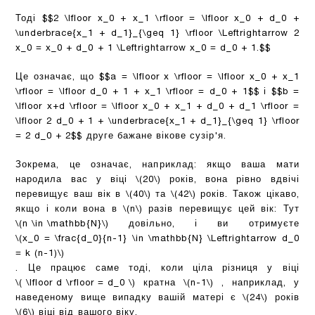
Тоді
$$2 \lfloor x_0 + x_1 \rfloor = \lfloor x_0 + d_0 +
\underbrace{x_1 + d_1}_{\geq 1} \rfloor \Leftrightarrow 2
x_0 = x_0 + d_0 + 1 \Leftrightarrow x_0 = d_0 + 1.$$
Це означає, що
$$a = \lfloor x \rfloor = \lfloor x_0 + x_1
\rfloor = \lfloor d_0 + 1 + x_1 \rfloor = d_0 + 1$$
і
$$b =
\lfloor x+d \rfloor = \lfloor x_0 + x_1 + d_0 + d_1 \rfloor =
\lfloor 2 d_0 + 1 + \underbrace{x_1 + d_1}_{\geq 1} \rfloor
= 2 d_0 + 2$$
друге бажане вікове сузір'я.
Зокрема, це означає, наприклад: якщо ваша мати
народила вас у віці
\(20\)
років, вона рівно вдвічі
перевищує ваш вік в
\(40\)
та
\(42\)
років. Також цікаво,
якщо і коли вона в
\(n\)
разів перевищує цей вік: Тут
\(n \in \mathbb{N}\)
довільно, і ви отримуєте
\(x_0 = \frac{d_0}{n-1} \in \mathbb{N} \Leftrightarrow d_0
= k (n-1)\)
. Це працює саме тоді, коли ціла різниця у віці
\( \lfloor d \rfloor = d_0 \)
кратна
\(n-1\)
, наприклад, у
наведеному вище випадку вашій матері є
\(24\)
років
\(6\)
віці від вашого віку.