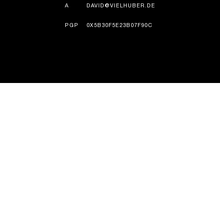
А
DAVID@VIELHUBER.DE
PGP
0X5B30F5E23B07F90C
ІСТОРІЯ