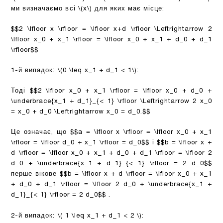
ми визначаємо всі
\(x\)
для яких має місце:
$$2 \lfloor x \rfloor = \lfloor x+d \rfloor \Leftrightarrow 2
\lfloor x_0 + x_1 \rfloor = \lfloor x_0 + x_1 + d_0 + d_1
\rfloor$$
1-й випадок:
\(0 \leq x_1 + d_1 < 1\)
:
Тоді
$$2 \lfloor x_0 + x_1 \rfloor = \lfloor x_0 + d_0 +
\underbrace{x_1 + d_1}_{< 1} \rfloor \Leftrightarrow 2 x_0
= x_0 + d_0 \Leftrightarrow x_0 = d_0.$$
Це означає, що
$$a = \lfloor x \rfloor = \lfloor x_0 + x_1
\rfloor = \lfloor d_0 + x_1 \rfloor = d_0$$
і
$$b = \lfloor x +
d \rfloor = \lfloor x_0 + x_1 + d_0 + d_1 \rfloor = \lfloor 2
d_0 + \underbrace{x_1 + d_1}_{< 1} \rfloor = 2 d_0$$
перше вікове
$$b = \lfloor x + d \rfloor = \lfloor x_0 + x_1
+ d_0 + d_1 \rfloor = \lfloor 2 d_0 + \underbrace{x_1 +
d_1}_{< 1} \rfloor = 2 d_0$$
.
2-й випадок:
\( 1 \leq x_1 + d_1 < 2 \)
: