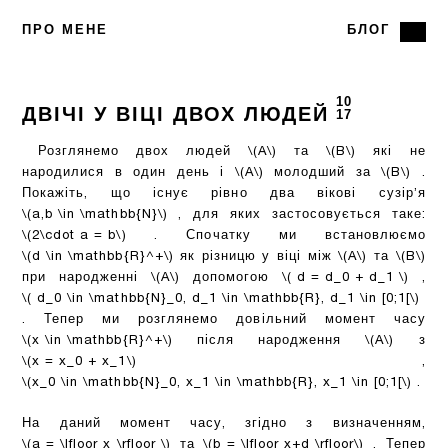
ПРО МЕНЕ
БЛОГ
10
ДВІЧІ У ВІЦІ ДВОХ ЛЮДЕЙ
17
Розглянемо двох людей
\(A\)
та
\(B\)
які не
народилися в один день і
\(A\)
молодший за
\(B\)
.
Покажіть, що існує рівно два вікові сузір’я
\(a,b \in \mathbb{N}\)
, для яких застосовується таке:
\(2\cdot a = b\)
. Спочатку ми встановлюємо
\(d \in \mathbb{R}^+\)
як різницю у віці між
\(A\)
та
\(B\)
при народженні
\(A\)
допомогою
\( d = d_0 + d_1 \)
,
\( d_0 \in \mathbb{N}_0, d_1 \in \mathbb{R}, d_1 \in [0;1[\)
. Тепер ми розглянемо довільний момент часу
\(x \in \mathbb{R}^+\)
після народження
\(A\)
з
\(x = x_0 + x_1\)
,
\(x_0 \in \mathbb{N}_0, x_1 \in \mathbb{R}, x_1 \in [0;1[\)
.
На даний момент часу, згідно з визначенням,
\(a = \lfloor x \rfloor \)
та
\(b = \lfloor x+d \rfloor\)
. Тепер