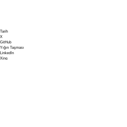
Tarih
X
GitHub
Yığın Taşması
LinkedIn
Xing
Satranç.com
Bana bir kahve al
PayPal
Google Haritalar
Youtube
Pinboard
Pinterest
Spotify
Dribbble
Mağaza gereçleri
PGP
W3C biçimlendirme doğrulaması