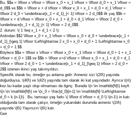
Bu,
$$a = \lfloor x \rfloor = \lfloor x_0 + x_1 \rfloor = \lfloor d_0 + x_1 \rfloor =
d_0$$
ve
$$b = \lfloor x + d \rfloor = \lfloor x_0 + x_1 + d_0 + d_1 \rfloor =
\lfloor 2 d_0 + \underbrace{x_1 + d_1}_{< 1} \rfloor = 2 d_0$$
ilk yaş
$$b =
\lfloor x + d \rfloor = \lfloor x_0 + x_1 + d_0 + d_1 \rfloor = \lfloor 2 d_0 +
\underbrace{x_1 + d_1}_{< 1} \rfloor = 2 d_0$$
.
2. durum:
\( 1 \leq x_1 + d_1 < 2 \)
:
Ardından
$$2 \lfloor x_0 + x_1 \rfloor = \lfloor x_0 + d_0 + \underbrace{x_1 +
d_1}_{\geq 1} \rfloor \Leftrightarrow 2 x_0 = x_0 + d_0 + 1 \Leftrightarrow x_0
= d_0 + 1.$$
Böylece
$$a = \lfloor x \rfloor = \lfloor x_0 + x_1 \rfloor = \lfloor d_0 + 1 + x_1
\rfloor = d_0 + 1$$
ve
$$b = \lfloor x+d \rfloor = \lfloor x_0 + x_1 + d_0 + d_1
\rfloor = \lfloor 2 d_0 + 1 + \underbrace{x_1 + d_1}_{\geq 1} \rfloor = 2 d_0 +
2$$
istenen ikinci yaş takımyıldızı.
Spesifik olarak bu, örneğin şu anlama gelir: Anneniz sizi
\(20\)
yaşında
doğurduysa,
\(40\)
ve
\(42\)
yaşında tam olarak iki kat yaşındadır. Ayrıca
\(n\)
kez bu kadar yaşlı olup olmaması da ilginç: Burada
\(n \in \mathbb{N}\)
keyfi
\(n \in \mathbb{N}\)
ve
\(x_0 = \frac{d_0}{n-1} \in \mathbb{N} \Leftrightarrow
d_0 = k (n-1)\)
. Bu, tamsayı yaş farkı
\( \lfloor d \rfloor = d_0 \)
\(n-1\)
in katı
olduğunda tam olarak çalışır, örneğin yukarıdaki durumda anneniz
\(24\)
yaşında
\(6\)
Yaşınızın
\(6\)
katı.
Geri