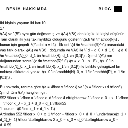
BENIM HAKKIMDA
BLOG
İki kişinin yaşının iki katı
10
17
\(A\)
ve
\(B\)
aynı gün doğmamış ve
\(A\)
\(B\)
den küçük iki kişiyi düşünün.
Tam olarak iki yaş takımyıldızı olduğunu gösterin
\(a,b \in \mathbb{N}\)
,
bunun için geçerli:
\(2\cdot a = b\)
. İlk set
\(d \in \mathbb{R}^+\)
arasındaki
yaş fark olarak
\(A\)
ve
\(B\)
, doğumda ve
\(A\)
ile
\( d = d_0 + d_1 \)
,
\( d_0
\in \mathbb{N}_0, d_1 \in \mathbb{R}, d_1 \in [0;1[\)
. Şimdi
\(A\)
nın
doğumundan sonra
\(x \in \mathbb{R}^+\)
\(x = x_0 + x_1\)
,
\(x_0 \in
\mathbb{N}_0, x_1 \in \mathbb{R}, x_1 \in [0;1[\)
ile birlikte gelişigüzel bir
noktayı dikkate alıyoruz.
\(x_0 \in \mathbb{N}_0, x_1 \in \mathbb{R}, x_1 \in
[0;1[\)
.
Bu noktada, tanıma göre
\(a = \lfloor x \rfloor \)
ve
\(b = \lfloor x+d \rfloor\)
.
Şimdi tüm
\(x\)
hangileri için:
$$2 \lfloor x \rfloor = \lfloor x+d \rfloor \Leftrightarrow 2 \lfloor x_0 + x_1 \rfloor
= \lfloor x_0 + x_1 + d_0 + d_1 \rfloor$$
1. durum:
\(0 \leq x_1 + d_1 < 1\)
:
Ardından
$$2 \lfloor x_0 + x_1 \rfloor = \lfloor x_0 + d_0 + \underbrace{x_1 +
d_1}_{< 1} \rfloor \Leftrightarrow 2 x_0 = x_0 + d_0 \Leftrightarrow x_0 =
d_0.$$