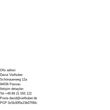
Ofis adresi
Davut Vielhuber
Schönauerweg 12a
94036 Passau
Iletişim detayları
Tel
+49 89 21 555 122
Posta
david@vielhuber.de
PGP
0x5b30f5e23b07f90c