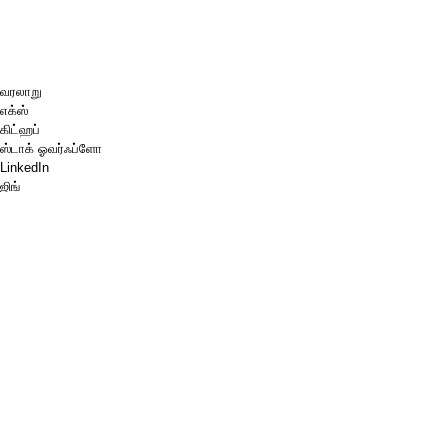
வரலாறு
எக்ஸ்
கிட்ஹப்
ஸ்டாக் ஓவர்ஃப்ளோ
LinkedIn
ஜிங்
செஸ்.காம்
எனக்கு ஒரு காபி வாங்கித் தாருங்கள்.
பேபால்
கூகிள் மேப்ஸ்
வலைஒளி
பின்போர்டு
Pinterest
Spotify
சொட்டு மருந்து
கடைப்பொருள்
பிஜிபி
W3C மார்க்அப் சரிபார்ப்பு
Google PageSpeed நுண்ணறிவு