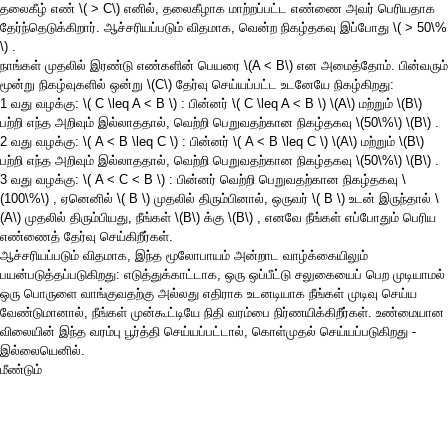
தலைகீழ் எண்
\( > C\)
எனில், தலைகீழாக மாற்றப்பட்ட எண்ணை அவர் பெரியதாக
தேர்ந்தெடுக்கிறார். ஆச்சரியப்படும் விதமாக, வென்ற நிகழ்தகவு இப்போது
\( > 50\%
\)
.
நாங்கள் முதலில் இரண்டு எண்களின் பெயரை
\(A < B\)
என அமைத்தோம். பின்வரும்
மூன்று நிகழ்வுகளில் ஒன்று
\(C\)
தேர்வு செய்யப்பட்ட உடனேயே நிகழ்கிறது:
1 வது வழக்கு:
\( C \leq A < B \)
: பின்னர்
\( C \leq A < B \)
\(A\)
மற்றும்
\(B\)
பற்றி எந்த அறிவும் இல்லாததால், வெற்றி பெறுவதற்கான நிகழ்தகவு
\(50\%\)
\(B\)
.
2 வது வழக்கு:
\( A < B \leq C \)
: பின்னர்
\( A < B \leq C \)
\(A\)
மற்றும்
\(B\)
பற்றி எந்த அறிவும் இல்லாததால், வெற்றி பெறுவதற்கான நிகழ்தகவு
\(50\%\)
\(B\)
.
3 வது வழக்கு:
\( A < C < B \)
: பின்னர் வெற்றி பெறுவதற்கான நிகழ்தகவு
\
(100\%\)
, ஏனெனில்
\( B \)
முதலில் திரும்பினால், ஒருவர்
\( B \)
உடன் இருந்தால்
\
(A\)
முதலில் திரும்பியது, நீங்கள்
\(B\)
க்கு
\(B\)
, எனவே நீங்கள் எப்போதும் பெரிய
எண்ணைத் தேர்வு செய்கிறீர்கள்.
ஆச்சரியப்படும் விதமாக, இந்த மூலோபாயம் அன்றாட வாழ்க்கையிலும்
பயன்படுத்தப்படுகிறது: எடுத்துக்காட்டாக, ஒரு ஒப்பீட்டு சலுகையைப் பெற முடியாமல்
ஒரு பொருளை வாங்குவதற்கு அல்லது எதிராக உடனடியாக நீங்கள் முடிவு செய்ய
வேண்டுமானால், நீங்கள் முன்கூட்டியே நிதி வரம்பை நிர்ணயிக்கிறீர்கள். உண்மையான
விலையின் இந்த வரம்பு பூர்த்தி செய்யப்பட்டால், கொள்முதல் செய்யப்படுகிறது -
இல்லையெனில்.
மீண்டும்