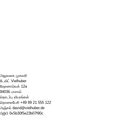
அலுவலக முகவரி
டேவிட் Vielhuber
ஷோனாவெக் 12a
94036 பாசாவ்
தொடர்பு விபரங்கள்
தொலைபேசி
+49 89 21 555 122
அஞ்சல்
david@vielhuber.de
பிஜிபி
0x5b30f5e23b07f90c