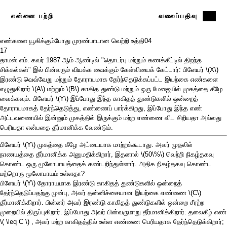
என்னை பற்றி
வலைப்பதிவு
எண்களை யூகிக்கும்போது முரண்பாடான வெற்றி உத்தி
04
17
தாமஸ் எம். கவர் 1987 ஆம் ஆண்டில் "தொடர்பு மற்றும் கணக்கீட்டில் திறந்த
சிக்கல்கள்" இல் பின்வரும்
வியக்க வைக்கும் கேள்வியைக்
கேட்டார்: பிளேயர்
\(X\)
இரண்டு வெவ்வேறு மற்றும் தோராயமாக தேர்ந்தெடுக்கப்பட்ட இயற்கை எண்களை
எழுதுகிறார்
\(A\)
மற்றும்
\(B\)
காகித துண்டு மற்றும் ஒரு மேஜையில் முகத்தை கீழே
வைக்கவும். பிளேயர்
\(Y\)
இப்போது இந்த காகிதத் துண்டுகளில் ஒன்றைத்
தோராயமாகத் தேர்ந்தெடுத்து, எண்ணைப் பார்க்கிறது, இப்போது இந்த எண்
அட்டவணையில் இன்னும் முகத்தில் இருக்கும் மற்ற எண்ணை விட சிறியதா அல்லது
பெரியதா என்பதை தீர்மானிக்க வேண்டும்.
பிளேயர்
\(Y\)
முகத்தை கீழே அட்டையாக மாற்றக்கூடாது. அவர் முதலில்
நாணயத்தை தீர்மானிக்க அனுமதிக்கிறார், இதனால்
\(50\%\)
வெற்றி நிகழ்தகவு
கொண்ட ஒரு மூலோபாயத்தைக் கண்டறிந்துள்ளார். அதிக நிகழ்தகவு கொண்ட
மற்றொரு மூலோபாயம் உள்ளதா?
பிளேயர்
\(Y\)
தோராயமாக இரண்டு காகிதத் துண்டுகளில் ஒன்றைத்
தேர்ந்தெடுப்பதற்கு முன்பு, அவர் தன்னிச்சையான இயற்கை எண்ணை
\(C\)
தீர்மானிக்கிறார். பின்னர் அவர் இரண்டு காகிதத் துண்டுகளில் ஒன்றை சீரற்ற
முறையில் திருப்புகிறார். இப்போது அவர் பின்வருமாறு தீர்மானிக்கிறார்: தலைகீழ் எண்
\( \leq C \)
, அவர் மற்ற காகிதத்தில் உள்ள எண்ணை பெரியதாக தேர்ந்தெடுக்கிறார்;