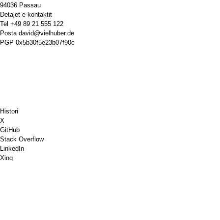
94036 Passau
Detajet e kontaktit
Tel
+49 89 21 555 122
Posta
david@vielhuber.de
PGP
0x5b30f5e23b07f90c
Histori
X
GitHub
Stack Overflow
LinkedIn
Xing
Chess.com
Më blej një kafe
PayPal
Hartat e Google-it
YouTube
Tabelë