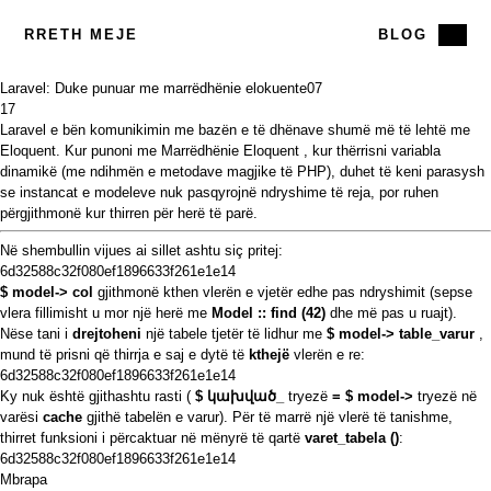
RRETH MEJE
BLOG
Laravel: Duke punuar me marrëdhënie elokuente
07
17
Laravel e bën komunikimin me bazën e të dhënave shumë më të lehtë me
Eloquent. Kur punoni me
Marrëdhënie Eloquent
, kur thërrisni variabla
dinamikë (me ndihmën e
metodave magjike
të PHP), duhet të keni parasysh
se instancat e modeleve nuk pasqyrojnë ndryshime të reja, por ruhen
përgjithmonë kur thirren për herë të parë.
Në shembullin vijues ai sillet ashtu siç pritej:
6d32588c32f080ef1896633f261e1e14
$ model-> col
gjithmonë kthen vlerën e vjetër edhe pas ndryshimit (sepse
vlera fillimisht u mor një herë me
Model :: find (42)
dhe më pas u ruajt).
Nëse tani i
drejtoheni
një tabele tjetër të lidhur me
$ model-> table_varur
,
mund të prisni që thirrja e saj e dytë të
kthejë
vlerën e re:
6d32588c32f080ef1896633f261e1e14
Ky nuk është gjithashtu rasti (
$ կախված_
tryezë
= $ model->
tryezë në
varësi
cache
gjithë tabelën e varur). Për të marrë një vlerë të tanishme,
thirret funksioni i përcaktuar në mënyrë të qartë
varet_tabela ()
:
6d32588c32f080ef1896633f261e1e14
Mbrapa