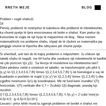
RRETH MEJE
BLOG
Problem i vogël shahu
11
14
Përveç
problemit të
mirënjohur të
kalorësve
dhe
problemit të mbretëreshës,
ka shumë pyetje të tjera emocionuese në botën e shahut. Kam
prekur
dy
kuriozitete të vogla në një
hyrje të
mëparshme në
blog
. Nëse merreni
matematikisht me probleme shahu, shpejt do të zbuloni se matematika jep
përgjigje shumë të thjeshta dhe ndriçuese për shumë pyetje.
Si shembull, unë tani do të trajtoj problemin e mëposhtëm: Ju shikoni një
tabelë shahu të rregullt, me 64 fusha dhe vendosni një mbretëreshë të bardhë
në çdo pozicion
\((x,y)\)
. Sa lëvizje të mundshme ka mbretëresha tani?
Duke përdorur vetitë e simetrisë së tabelës, ne transformojmë çdo pikë
\(
(x,y) \in \{1,2,3,4,5,6,7,8\} \times \{1,2,3,4,5,6,7,8\} \)
në homologun e saj në
kuadrantin e poshtëm të majtë
\( (x',y') \in \{1,2,3,4\} \times \{1,2,3,4\} \)
dhe
zgjidhni minimumin
\(z\)
dy koordinatave. Më në fund kemi mundësi
\(7\)
horizontale,
\(7\)
vertikale dhe
\( 7 + 2\cdot(z-1)\)
diagonale, prandaj kjo
rezulton:
\[ f:\{1,2,3,4,5,6,7,8\} \times \{1,2,3,4,5,6,7,8\}, \\ f(x,y) = 2 \cdot \min(-|x-
4,5|+4,5; -|y-4,5|+4,5)+19 \]
Lexuesi i prirur lehtë mund ta zgjerojë problemin në bordet e shahut me