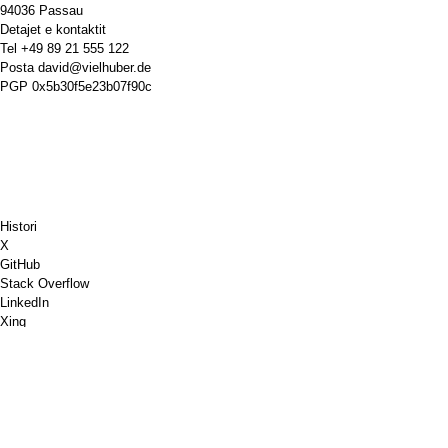
94036 Passau
Detajet e kontaktit
Tel
+49 89 21 555 122
Posta
david@vielhuber.de
PGP
0x5b30f5e23b07f90c
Histori
X
GitHub
Stack Overflow
LinkedIn
Xing
Chess.com
Më blej një kafe
PayPal
Hartat e Google-it
YouTube
Tabelë