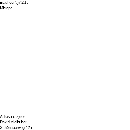
madhësi
\(n^2\)
.
Mbrapa
Adresa e zyrës
David Vielhuber
Schönauerweg 12a