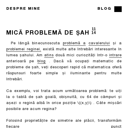
DESPRE MINE
BLOG
11
MICĂ PROBLEMĂ DE ȘAH
14
Pe lângă binecunoscuta
problemă a
cavalerului
și a
problemei reginei,
există multe alte întrebări interesante în
lumea șahului. Am
atins
două mici curiozități într-o
intrare
anterioară pe
blog
. Dacă vă ocupați matematic de
probleme de șah, veți descoperi rapid că matematica oferă
răspunsuri foarte simple și iluminante pentru multe
întrebări.
Ca exemplu, voi trata acum următoarea problemă: te uiți
la o tablă de șah goală, obișnuită, cu 64 de câmpuri și
așezi o regină albă în orice poziție
\((x,y)\)
. Câte mișcări
posibile are acum regina?
Folosind proprietățile de simetrie ale plăcii, transformăm
fiecare punct