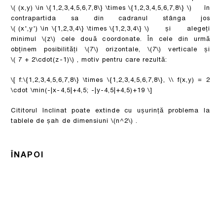
\( (x,y) \in \{1,2,3,4,5,6,7,8\} \times \{1,2,3,4,5,6,7,8\} \)
în
contrapartida sa din cadranul stânga jos
\( (x',y') \in \{1,2,3,4\} \times \{1,2,3,4\} \)
și alegeți
minimul
\(z\)
cele două coordonate. În cele din urmă
obținem posibilități
\(7\)
orizontale,
\(7\)
verticale și
\( 7 + 2\cdot(z-1)\)
, motiv pentru care rezultă:
\[ f:\{1,2,3,4,5,6,7,8\} \times \{1,2,3,4,5,6,7,8\}, \\ f(x,y) = 2
\cdot \min(-|x-4,5|+4,5; -|y-4,5|+4,5)+19 \]
Cititorul înclinat poate extinde cu ușurință problema la
tablele de șah de dimensiuni
\(n^2\)
.
ÎNAPOI