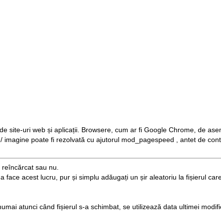
e site-uri web și aplicații. Browsere, cum ar fi Google Chrome, de asem
 / imagine poate fi
rezolvată
cu ajutorul
mod_pagespeed
, antet de
cont
e reîncărcat sau nu.
face acest lucru, pur și simplu adăugați un șir aleatoriu la fișierul care
ai atunci când fișierul s-a schimbat, se utilizează data ultimei modificăr