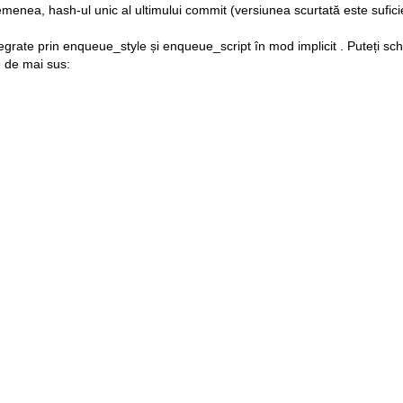
semenea, hash-ul unic al ultimului commit (versiunea scurtată este sufici
egrate prin
enqueue_style
și
enqueue_script
în
mod implicit
. Puteți sc
e de mai sus: