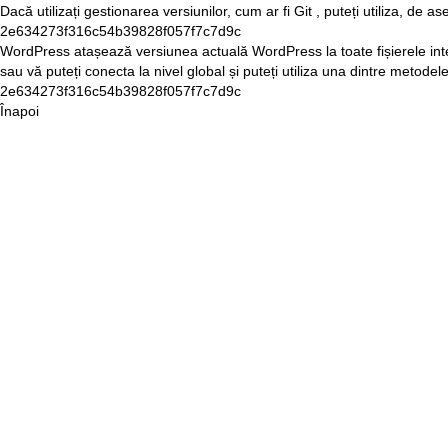
Dacă utilizați gestionarea versiunilor, cum ar fi
Git
, puteți utiliza, de a
2e634273f316c54b39828f057f7c7d9c
WordPress
atașează versiunea actuală WordPress la toate fișierele int
sau vă puteți conecta la nivel global și puteți utiliza una dintre metodel
2e634273f316c54b39828f057f7c7d9c
Înapoi