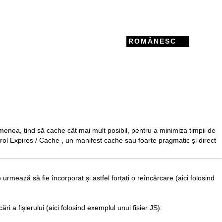
ROMÂNESC
enea, tind să cache cât mai mult posibil, pentru a minimiza timpii de
rol
Expires
/
Cache
, un
manifest cache
sau foarte pragmatic și direct
 urmează să fie încorporat și astfel forțați o reîncărcare (aici folosind
i a fișierului (aici folosind exemplul unui fișier JS):