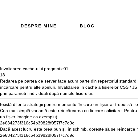
DESPRE MINE
BLOG
Invalidarea cache-ului pragmatic
01
18
Redarea pe partea de server face acum parte din repertoriul standard d
încărcare pentru alte apeluri. Invalidarea în cache a fișierelor CSS / JS
prin parametri individuali după numele fișierului.
Există diferite strategii pentru momentul în care un fișier ar trebui să fi
Cea mai simplă variantă este reîncărcarea cu fiecare solicitare. Pentru a 
un fișier imagine ca exemplu):
2e634273f316c54b39828f057f7c7d9c
Dacă acest lucru este prea bun și, în schimb, dorește să se reîncarce num
2e634273f316c54b39828f057f7c7d9c