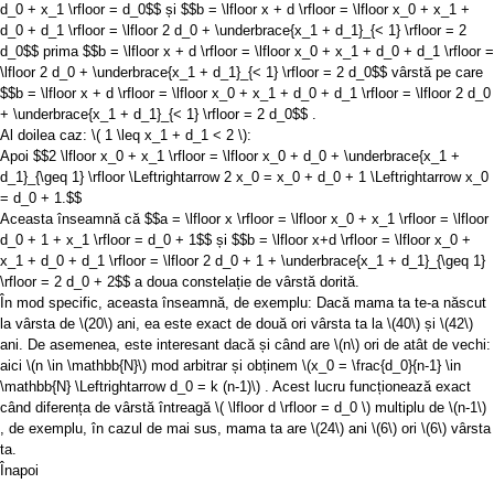
d_0 + x_1 \rfloor = d_0$$
și
$$b = \lfloor x + d \rfloor = \lfloor x_0 + x_1 +
d_0 + d_1 \rfloor = \lfloor 2 d_0 + \underbrace{x_1 + d_1}_{< 1} \rfloor = 2
d_0$$
prima
$$b = \lfloor x + d \rfloor = \lfloor x_0 + x_1 + d_0 + d_1 \rfloor =
\lfloor 2 d_0 + \underbrace{x_1 + d_1}_{< 1} \rfloor = 2 d_0$$
vârstă pe care
$$b = \lfloor x + d \rfloor = \lfloor x_0 + x_1 + d_0 + d_1 \rfloor = \lfloor 2 d_0
+ \underbrace{x_1 + d_1}_{< 1} \rfloor = 2 d_0$$
.
Al doilea caz:
\( 1 \leq x_1 + d_1 < 2 \)
:
Apoi
$$2 \lfloor x_0 + x_1 \rfloor = \lfloor x_0 + d_0 + \underbrace{x_1 +
d_1}_{\geq 1} \rfloor \Leftrightarrow 2 x_0 = x_0 + d_0 + 1 \Leftrightarrow x_0
= d_0 + 1.$$
Aceasta înseamnă că
$$a = \lfloor x \rfloor = \lfloor x_0 + x_1 \rfloor = \lfloor
d_0 + 1 + x_1 \rfloor = d_0 + 1$$
și
$$b = \lfloor x+d \rfloor = \lfloor x_0 +
x_1 + d_0 + d_1 \rfloor = \lfloor 2 d_0 + 1 + \underbrace{x_1 + d_1}_{\geq 1}
\rfloor = 2 d_0 + 2$$
a doua constelație de vârstă dorită.
În mod specific, aceasta înseamnă, de exemplu: Dacă mama ta te-a născut
la vârsta de
\(20\)
ani, ea este exact de două ori vârsta ta la
\(40\)
și
\(42\)
ani. De asemenea, este interesant dacă și când are
\(n\)
ori de atât de vechi:
aici
\(n \in \mathbb{N}\)
mod arbitrar și obținem
\(x_0 = \frac{d_0}{n-1} \in
\mathbb{N} \Leftrightarrow d_0 = k (n-1)\)
. Acest lucru funcționează exact
când diferența de vârstă întreagă
\( \lfloor d \rfloor = d_0 \)
multiplu de
\(n-1\)
, de exemplu, în cazul de mai sus, mama ta are
\(24\)
ani
\(6\)
ori
\(6\)
vârsta
ta.
Înapoi