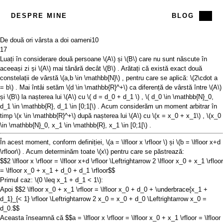
DESPRE MINE
BLOG
De două ori vârsta a doi oameni
10
17
Luați în considerare două persoane
\(A\)
și
\(B\)
care nu sunt născute în
aceeași zi și
\(A\)
mai tânără decât
\(B\)
. Arătați că există exact două
constelații de vârstă
\(a,b \in \mathbb{N}\)
, pentru care se aplică:
\(2\cdot a
= b\)
. Mai întâi setăm
\(d \in \mathbb{R}^+\)
ca diferență de vârstă între
\(A\)
și
\(B\)
la nașterea lui
\(A\)
cu
\( d = d_0 + d_1 \)
,
\( d_0 \in \mathbb{N}_0,
d_1 \in \mathbb{R}, d_1 \in [0;1[\)
. Acum considerăm un moment arbitrar în
timp
\(x \in \mathbb{R}^+\)
după nașterea lui
\(A\)
cu
\(x = x_0 + x_1\)
,
\(x_0
\in \mathbb{N}_0, x_1 \in \mathbb{R}, x_1 \in [0;1[\)
.
În acest moment, conform definiției,
\(a = \lfloor x \rfloor \)
și
\(b = \lfloor x+d
\rfloor\)
. Acum determinăm toate
\(x\)
pentru care se păstrează:
$$2 \lfloor x \rfloor = \lfloor x+d \rfloor \Leftrightarrow 2 \lfloor x_0 + x_1 \rfloor
= \lfloor x_0 + x_1 + d_0 + d_1 \rfloor$$
Primul caz:
\(0 \leq x_1 + d_1 < 1\)
:
Apoi
$$2 \lfloor x_0 + x_1 \rfloor = \lfloor x_0 + d_0 + \underbrace{x_1 +
d_1}_{< 1} \rfloor \Leftrightarrow 2 x_0 = x_0 + d_0 \Leftrightarrow x_0 =
d_0.$$
Aceasta înseamnă că
$$a = \lfloor x \rfloor = \lfloor x_0 + x_1 \rfloor = \lfloor