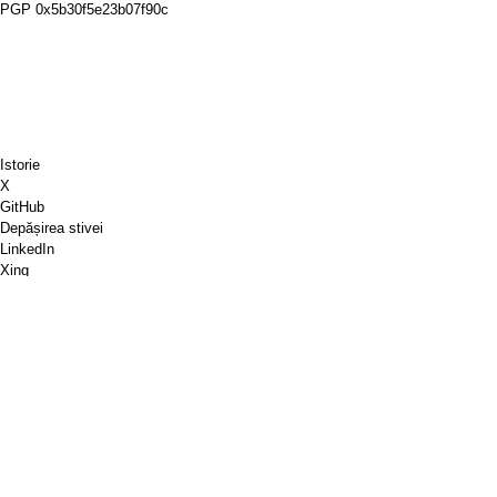
PGP
0x5b30f5e23b07f90c
Istorie
X
GitHub
Depășirea stivei
LinkedIn
Xing
Chess.com
Cumpără-mi o cafea
PayPal
Hărți Google
YouTube
Pinboard
Pinterest
Spotify
Dribbble
Articole de magazin