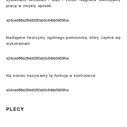
systemami Windows / Mac / Linux. Najpierw definiujemy
pracę w zwykły sposób:
e24ced88a284d02f2ab5c64bb5905fce
Następnie tworzymy ogólnego pomocnika, który zajmie się
wykonaniem:
e24ced88a284d02f2ab5c64bb5905fce
Na koniec nazywamy tę funkcję w kontrolerze:
e24ced88a284d02f2ab5c64bb5905fce
PLECY