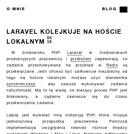
O MNIE
BLOG
LARAVEL KOLEJKUJE NA HOŚCIE
04
LOKALNYM
18
W środowisku PHP
Laravel
w środowiskach
produkcyjnych pracownicy i
przełożeni
zapewniają, że
zadania przechowywane na przykład w
Redis
są
przetwarzane. Jeśli chcesz być całkowicie niezależny od
tego na hoście lokalnym, możesz użyć sterownika
synchronizacji
, aby zawsze wykonywać zadania
natychmiast. Ma to tę wadę, że bieżący proces PHP jest
blokowany, a żądanie zawiesza się do czasu
przetworzenia zadania.
Lepiej jest wywołać inną instancję PHP, która inicjuje
jednorazową przepustkę pracownika. Poniższa
implementacja uwzględnia również różnice między