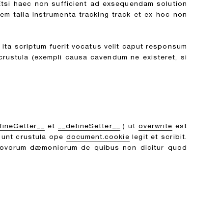
Etsi haec non sufficient ad exsequendam solution
dem talia instrumenta tracking track et ex hoc non
i ita scriptum fuerit vocatus velit caput responsum
r crustula (exempli causa cavendum ne existeret, si
fineGetter__
et
__defineSetter__
) ut
overwrite
est
sunt crustula ope
document.cookie
legit et scribit.
 Novorum dæmoniorum de quibus non dicitur quod