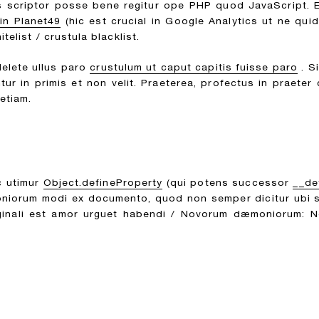
ars scriptor posse bene regitur ope PHP quod JavaScript. 
in Planet49
(hic est crucial in Google Analytics ut ne qui
elist / crustula blacklist.
delete ullus paro
crustulum ut caput capitis fuisse paro
. S
ntur in primis et non velit. Praeterea, profectus in praete
etiam.
c utimur
Object.defineProperty
(qui potens successor
__de
niorum modi ex documento, quod non semper dicitur ubi 
iginali est amor urguet habendi / Novorum dæmoniorum: