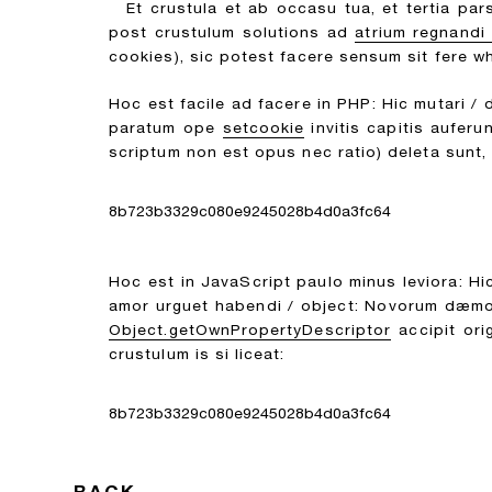
Et crustula et ab occasu tua, et tertia p
post crustulum solutions ad
atrium regnandi 
cookies), sic potest facere sensum sit fere whit
Hoc est facile ad facere in PHP: Hic mutari / 
paratum ope
setcookie
invitis capitis auferu
scriptum non est opus nec ratio) deleta sunt, 
8b723b3329c080e9245028b4d0a3fc64
Hoc est in JavaScript paulo minus leviora: Hi
amor urguet habendi / object: Novorum dæmo
Object.getOwnPropertyDescriptor
accipit or
crustulum is si liceat:
8b723b3329c080e9245028b4d0a3fc64