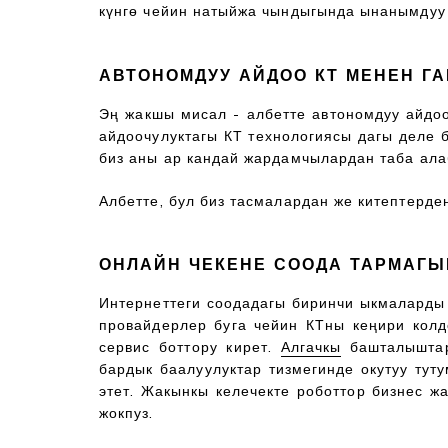
күнгө чейин натыйжа чындыгында ынанымдуу
АВТОНОМДУУ АЙДОО КТ МЕНЕН ГА
Эң жакшы мисал - албетте автономдуу айдоо
айдоочулуктагы КТ технологиясы дагы деле б
биз аны ар кандай жардамчылардан таба ала
Албетте, бул биз тасмалардан же китептерден
ОНЛАЙН ЧЕКЕНЕ СООДА ТАРМАГЫ
Интернеттеги соодадагы биринчи ыкмаларды ө
провайдерлер буга чейин КТны кеңири колд
сервис боттору кирет.
Алгачкы
башталышт
бардык баалуулуктар тизмегинде окутуу тут
этет. Жакынкы келечекте роботтор бизнес ж
жокпуз.