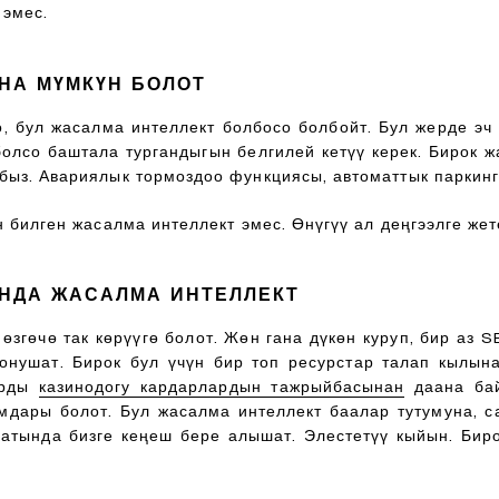
 эмес.
НА МҮМКҮН БОЛОТ
, бул жасалма интеллект болбосо болбойт. Бул жерде эч
олсо баштала тургандыгын белгилей кетүү керек. Бирок ж
быз. Авариялык тормоздоо функциясы, автоматтык паркинг
 билген жасалма интеллект эмес. Өнүгүү ал деңгээлге жет
НДА ЖАСАЛМА ИНТЕЛЛЕКТ
згөчө так көрүүгө болот. Жөн гана дүкөн куруп, бир аз 
онушат. Бирок бул үчүн бир топ ресурстар талап кылын
арды
казинодогу кардарлардын тажрыйбасынан
даана бай
умдары болот. Бул жасалма интеллект баалар тутумуна, 
аатында бизге кеңеш бере алышат. Элестетүү кыйын. Бир