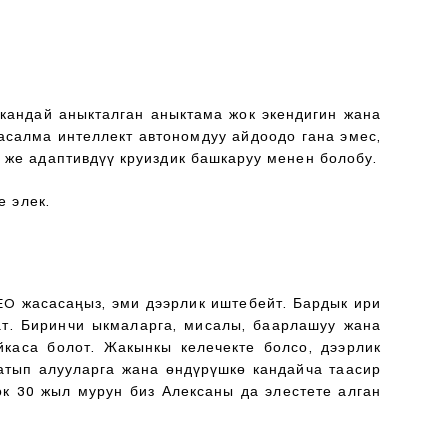
 кандай аныкталган аныктама жок экендигин жана
асалма интеллект автономдуу айдоодо гана эмес,
 же адаптивдүү круиздик башкаруу менен болобу.
е элек.
SEO жасасаңыз, эми дээрлик иштебейт. Бардык ири
ат. Биринчи ыкмаларга, мисалы, баарлашуу жана
каса болот. Жакынкы келечекте болсо, дээрлик
сатып алууларга жана өндүрүшкө кандайча таасир
ок 30 жыл мурун биз Алексаны да элестете алган