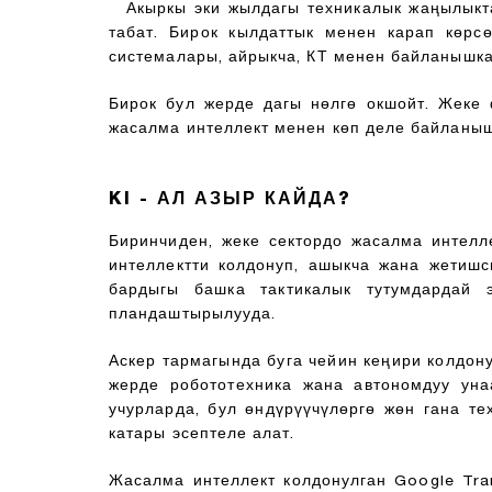
Акыркы эки жылдагы техникалык жаңылыкта
табат. Бирок кылдаттык менен карап көрс
системалары, айрыкча, КТ менен байланышка
Бирок бул жерде дагы нөлгө окшойт. Жеке 
жасалма интеллект менен көп деле байланышы
KI - АЛ АЗЫР КАЙДА?
Биринчиден, жеке сектордо жасалма интелл
интеллектти колдонуп, ашыкча жана жетишс
бардыгы башка тактикалык тутумдардай 
пландаштырылууда.
Аскер тармагында буга чейин кеңири колдону
жерде робототехника жана автономдуу уна
учурларда, бул өндүрүүчүлөргө жөн гана т
катары эсептеле алат.
Жасалма интеллект колдонулган Google Tran