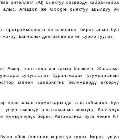
ма интеллект (AI) сыяктуу сөздөрдү кайра-кайра
ен алыс. Amazon же Google сыяктуу акылдуу үй
л программалоого негизделген, бирок анын бул
жокпу, канчалык деңгээлде деген суроо туулат.
рек. Аскер жаатында иш такыр башкача. Жасалма
курстары сунушталат. Курал-жарак тутумдарынын
сттор менен санариптик бөлүмдөрдү өткөрүү
бир нече чакан тармактарында гана табылган. Бул
- ушул сыяктуу аныктаманын жоктугу. Көпчүлүк
ө мүмкүнчүлүк берет. Автоматика буга чейин КТ
узга эбак келгенин көрсөтүп турат. Бирок, ушул