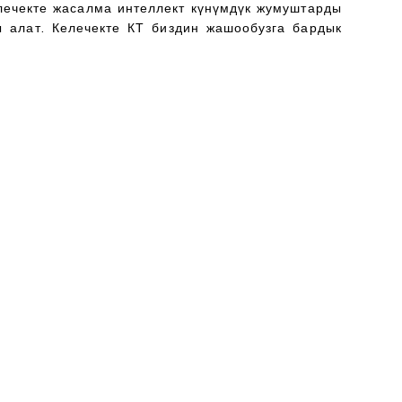
елечекте жасалма интеллект күнүмдүк жумуштарды
 алат. Келечекте КТ биздин жашообузга бардык