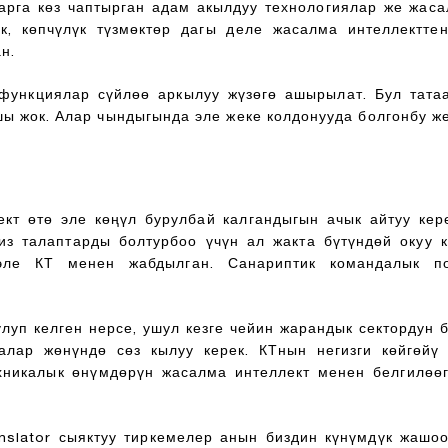
рга көз чаптырган адам акылдуу технологиялар же жасал
өк, көпчүлүк түзмөктөр дагы деле жасалма интеллектт
н.
функциялар сүйлөө аркылуу жүзөгө ашырылат. Бул татаа
 жок. Алар чындыгында эле жеке колдонууда болгонбу же 
ект өтө эле көңүл бурулбай калгандыгын ачык айтуу ке
из талаптарды болтурбоо үчүн ал жакта бүтүндөй окуу 
эле КТ менен жабдылган. Санариптик командалык по
луп келген нерсе, ушул кезге чейин жарандык сектордун 
алар жөнүндө сөз кылуу керек. КТнын негизги көйгөйү 
ехникалык өнүмдөрүн жасалма интеллект менен белгилөөг
slator сыяктуу тиркемелер анын биздин күнүмдүк жашооб