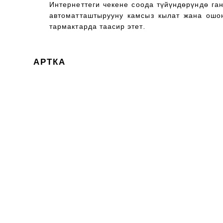
Интернеттеги чекене соода түйүндөрүндө га
автоматташтырууну камсыз кылат жана ошо
тармактарда таасир этет.
АРТКА