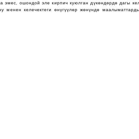
на эмес, ошондой эле кирпич куюлган дүкөндөрдө дагы к
ну менен келечектеги өнүгүүлөр жөнүндө маалыматтарды