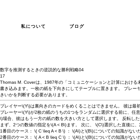
私について
ブログ
数字を推測するときの逆説的な勝利戦略
04
17
Thomas M. Coverは、1987年の「コミュニケーションと計算にお
書き込みます。一枚の紙を下向きにしてテーブルに置きます。 プレー
きいかを判断する必要があります。
プレイヤー
\(Y\)
は裏向きのカードをめくることはできません。 彼は最
プレーヤー
\(Y\)
が2枚の紙のうちの1つをランダムに選択する前に、任
\)
場合、彼はもう一方の紙の数を大きい方として選択します。 反転した
まず、2つの数値の指定を
\(A < B\)
ます。 次に、
\(C\)
選択した直後に、
1番目のケース：
\( C \leq A < B \)
：
\(A\)
と
\(B\)
についての知識がない
2番目のケース：
\( A < B \leq C \)
：
\(A\)
と
\(B\)
についての知識がない