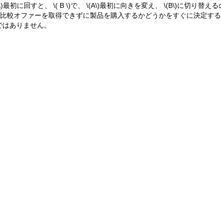
\)
最初に回すと、
\( B \)
で、
\(A\)
最初に向きを変え、
\(B\)
に切り替える
比較オファーを取得できずに製品を購入するかどうかをすぐに決定する
ではありません。