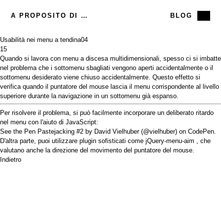
A PROPOSITO DI ME
BLOG
Usabilità nei menu a tendina
04
15
Quando si lavora con menu a discesa multidimensionali, spesso ci si imbatte
nel problema che i sottomenu sbagliati vengono aperti accidentalmente o il
sottomenu desiderato viene chiuso accidentalmente. Questo
effetto si
verifica quando il puntatore del mouse lascia il menu corrispondente al livello
superiore durante la navigazione in un sottomenu già espanso.
Per risolvere il problema, si può facilmente incorporare un deliberato ritardo
nel menu con l'aiuto di JavaScript:
See the Pen
Pastejacking #2
by David Vielhuber (
@vielhuber
) on
CodePen
.
D'altra parte, puoi utilizzare plugin sofisticati come
jQuery-menu-aim
, che
valutano anche la direzione del movimento del puntatore del mouse.
Indietro