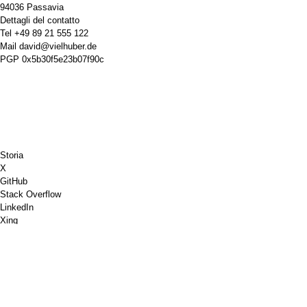
94036 Passavia
Dettagli del contatto
Tel
+49 89 21 555 122
Mail
david@vielhuber.de
PGP
0x5b30f5e23b07f90c
Storia
X
GitHub
Stack Overflow
LinkedIn
Xing
Scacchi.com
Offrimi un caffè
PayPal
Google Maps
Youtube
Bacheca