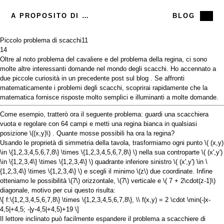
A PROPOSITO DI ME
BLOG
Piccolo problema di scacchi
11
14
Oltre al noto
problema del
cavaliere
e del
problema della regina,
ci sono
molte altre interessanti domande nel mondo degli scacchi. Ho
accennato a
due piccole curiosità in un precedente
post sul blog
. Se affronti
matematicamente i problemi degli scacchi, scoprirai rapidamente che la
matematica fornisce risposte molto semplici e illuminanti a molte domande.
Come esempio, tratterò ora il seguente problema: guardi una scacchiera
vuota e regolare con 64 campi e metti una regina bianca in qualsiasi
posizione
\((x,y)\)
. Quante mosse possibili ha ora la regina?
Usando le proprietà di simmetria della tavola, trasformiamo ogni punto
\( (x,y)
\in \{1,2,3,4,5,6,7,8\} \times \{1,2,3,4,5,6,7,8\} \)
nella sua controparte
\( (x',y')
\in \{1,2,3,4\} \times \{1,2,3,4\} \)
quadrante inferiore sinistro
\( (x',y') \in \
{1,2,3,4\} \times \{1,2,3,4\} \)
e scegli il minimo
\(z\)
due coordinate. Infine
otteniamo le possibilità
\(7\)
orizzontale,
\(7\)
verticale e
\( 7 + 2\cdot(z-1)\)
diagonale, motivo per cui questo risulta:
\[ f:\{1,2,3,4,5,6,7,8\} \times \{1,2,3,4,5,6,7,8\}, \\ f(x,y) = 2 \cdot \min(-|x-
4,5|+4,5; -|y-4,5|+4,5)+19 \]
Il lettore inclinato può facilmente espandere il problema a scacchiere di