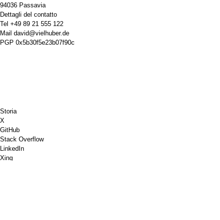
94036 Passavia
Dettagli del contatto
Tel
+49 89 21 555 122
Mail
david@vielhuber.de
PGP
0x5b30f5e23b07f90c
Storia
X
GitHub
Stack Overflow
LinkedIn
Xing
Scacchi.com
Offrimi un caffè
PayPal
Google Maps
Youtube
Bacheca