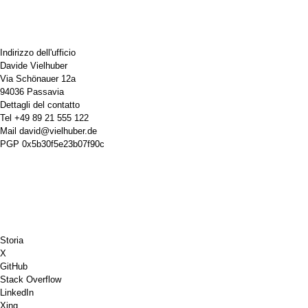
Indirizzo dell'ufficio
Davide Vielhuber
Via Schönauer 12a
94036 Passavia
Dettagli del contatto
Tel
+49 89 21 555 122
Mail
david@vielhuber.de
PGP
0x5b30f5e23b07f90c
Storia
X
GitHub
Stack Overflow
LinkedIn
Xing