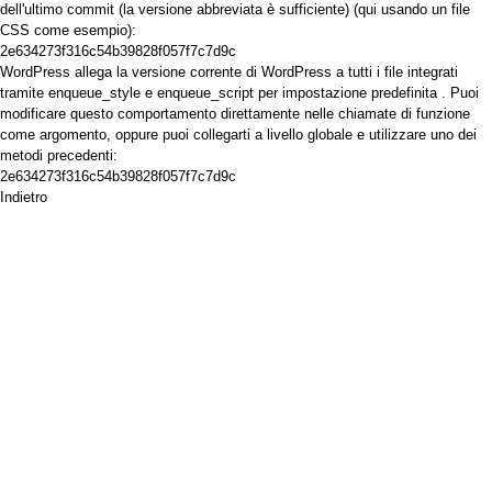
dell'ultimo commit (la versione abbreviata è sufficiente) (qui usando un file
CSS come esempio):
2e634273f316c54b39828f057f7c7d9c
WordPress
allega la versione corrente di WordPress a tutti i file integrati
tramite
enqueue_style
e
enqueue_script
per
impostazione predefinita
. Puoi
modificare questo comportamento direttamente nelle chiamate di funzione
come argomento, oppure puoi collegarti a livello globale e utilizzare uno dei
metodi precedenti:
2e634273f316c54b39828f057f7c7d9c
Indietro