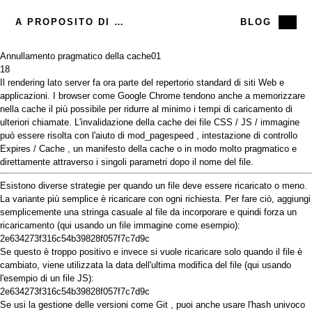
A PROPOSITO DI ME
BLOG
Annullamento pragmatico della cache
01
18
Il rendering lato server fa ora parte del repertorio standard di siti Web e
applicazioni. I browser come Google Chrome tendono anche a memorizzare
nella cache il più possibile per ridurre al minimo i tempi di caricamento di
ulteriori chiamate. L'invalidazione della cache dei file CSS / JS / immagine
può essere
risolta
con l'aiuto di
mod_pagespeed
, intestazione di
controllo
Expires
/
Cache
, un
manifesto della cache
o in modo molto pragmatico e
direttamente attraverso i singoli parametri dopo il nome del file.
Esistono diverse strategie per quando un file deve essere ricaricato o meno.
La variante più semplice è ricaricare con ogni richiesta. Per fare ciò, aggiungi
semplicemente una stringa casuale al file da incorporare e quindi forza un
ricaricamento (qui usando un file immagine come esempio):
2e634273f316c54b39828f057f7c7d9c
Se questo è troppo positivo e invece si vuole ricaricare solo quando il file è
cambiato, viene utilizzata la data dell'ultima modifica del file (qui usando
l'esempio di un file JS):
2e634273f316c54b39828f057f7c7d9c
Se usi la gestione delle versioni come
Git
, puoi anche usare l'hash univoco