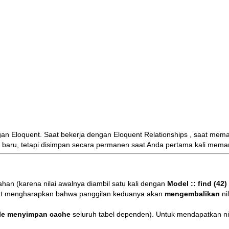
an Eloquent. Saat bekerja dengan
Eloquent Relationships
, saat mema
aru, tetapi disimpan secara permanen saat Anda pertama kali meman
han (karena nilai awalnya diambil satu kali dengan
Model :: find (42)
at mengharapkan bahwa panggilan keduanya akan
mengembalikan
nil
ble menyimpan cache
seluruh tabel dependen). Untuk mendapatkan nila