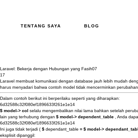
TENTANG SAYA
BLOG
Laravel: Bekerja dengan Hubungan yang Fasih
07
17
Laravel membuat komunikasi dengan database jauh lebih mudah deng
harus menyadari bahwa contoh model tidak mencerminkan perubahan b
Dalam contoh berikut ini berperilaku seperti yang diharapkan:
6d32588c32f080ef1896633f261e1e14
$ model-> col
selalu mengembalikan nilai lama bahkan setelah peruba
lain yang terhubung dengan
$ model-> dependent_table
, Anda dap
6d32588c32f080ef1896633f261e1e14
Ini juga tidak terjadi (
$
dependant_table
= $ model-> dependant_ta
eksplisit dipanggil: