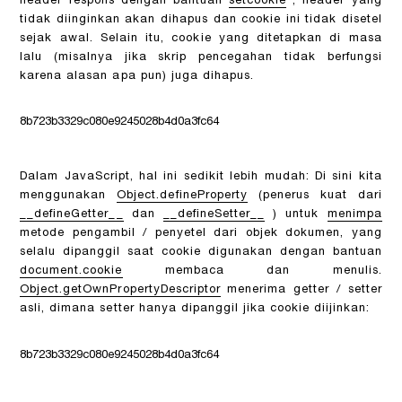
header respons dengan bantuan
setcookie
, header yang
tidak diinginkan akan dihapus dan cookie ini tidak disetel
sejak awal. Selain itu, cookie yang ditetapkan di masa
lalu (misalnya jika skrip pencegahan tidak berfungsi
karena alasan apa pun) juga dihapus.
8b723b3329c080e9245028b4d0a3fc64
Dalam JavaScript, hal ini sedikit lebih mudah: Di sini kita
menggunakan
Object.defineProperty
(penerus kuat dari
__defineGetter__
dan
__defineSetter__
) untuk
menimpa
metode pengambil / penyetel dari objek dokumen, yang
selalu dipanggil saat cookie digunakan dengan bantuan
document.cookie
membaca dan menulis.
Object.getOwnPropertyDescriptor
menerima getter / setter
asli, dimana setter hanya dipanggil jika cookie diijinkan:
8b723b3329c080e9245028b4d0a3fc64