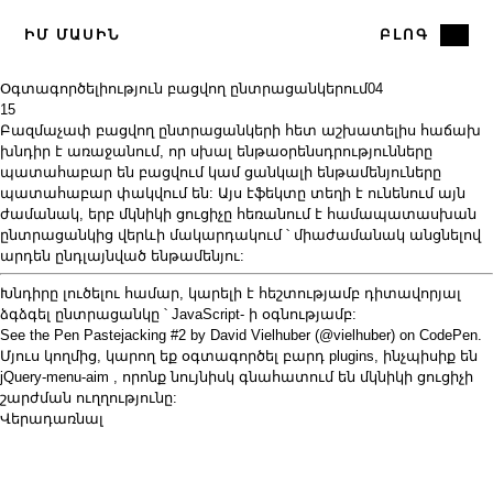
ԻՄ ՄԱՍԻՆ
ԲԼՈԳ
Օգտագործելիություն բացվող ընտրացանկերում
04
15
Բազմաչափ բացվող ընտրացանկերի հետ աշխատելիս հաճախ
խնդիր է առաջանում, որ սխալ ենթաօրենսդրությունները
պատահաբար են բացվում կամ ցանկալի ենթամենյուները
պատահաբար փակվում են: Այս
էֆեկտը
տեղի է ունենում այն ​​
ժամանակ, երբ մկնիկի ցուցիչը հեռանում է համապատասխան
ընտրացանկից վերևի մակարդակում ՝ միաժամանակ անցնելով
արդեն ընդլայնված ենթամենյու:
Խնդիրը լուծելու համար, կարելի է հեշտությամբ դիտավորյալ
ձգձգել ընտրացանկը ՝ JavaScript- ի օգնությամբ:
See the Pen
Pastejacking #2
by David Vielhuber (
@vielhuber
) on
CodePen
.
Մյուս կողմից, կարող եք օգտագործել բարդ plugins, ինչպիսիք են
jQuery-menu-aim
, որոնք նույնիսկ գնահատում են մկնիկի ցուցիչի
շարժման ուղղությունը:
Վերադառնալ