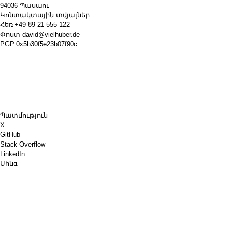
94036 Պասաու
Կոնտակտային տվյալներ
Հեռ
+49 89 21 555 122
Փոստ
david@vielhuber.de
PGP
0x5b30f5e23b07f90c
Պատմություն
X
GitHub
Stack Overflow
LinkedIn
Սինգ
Chess.com
Գնիր ինձ սուրճ
PayPal
Google Քարտեզներ
YouTube
Տախտակ