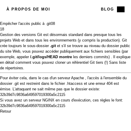
À PROPOS DE MOI
BLOG
Empêcher l'accès public à .git
08
18
Gestion des versions
Git est
désormais standard dans presque tous les
projets Web et dans tous les environnements (y compris la production). Git
crée toujours le sous-dossier
.git
et s'il se trouve au niveau du dossier public
du site Web, vous pouvez accéder publiquement aux fichiers sensibles (par
exemple, appeler
/.git/logs/HEAD montre
les derniers commits) .
Il
explique
en détail comment vous pouvez cloner un référentiel Git tiers (!) Sans liste
de répertoires.
Pour éviter cela, dans le cas d'un serveur
Apache
, l'accès à l'ensemble du
dossier .git est restreint dans le fichier .htaccess et une erreur 404 est
émise. L'attaquant ne sait même pas que le dossier existe:
32b39d7c9836a649597019300a5c2115
Si vous avez un serveur
NGINX
en cours d'exécution, ces règles le font:
32b39d7c9836a649597019300a5c2115
Retour