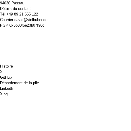
94036 Passau
Détails du contact
Tél
+49 89 21 555 122
Courrier
david@vielhuber.de
PGP
0x5b30f5e23b07f90c
Histoire
X
GitHub
Débordement de la pile
LinkedIn
Xing
Chess.com
Offre-moi un café
PayPal
Google Maps
Youtube
Tableau d'affichage