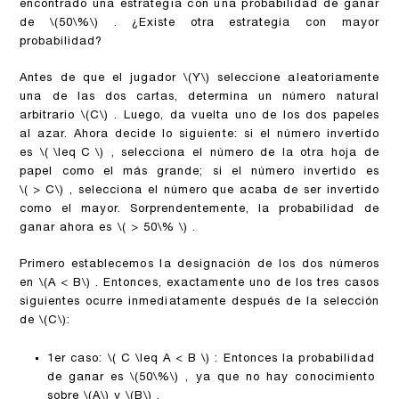
encontrado una estrategia con una probabilidad de ganar
de
\(50\%\)
. ¿Existe otra estrategia con mayor
probabilidad?
Antes de que el jugador
\(Y\)
seleccione aleatoriamente
una de las dos cartas, determina un número natural
arbitrario
\(C\)
. Luego, da vuelta uno de los dos papeles
al azar. Ahora decide lo siguiente: si el número invertido
es
\( \leq C \)
, selecciona el número de la otra hoja de
papel como el más grande; si el número invertido es
\( > C\)
, selecciona el número que acaba de ser invertido
como el mayor. Sorprendentemente, la probabilidad de
ganar ahora es
\( > 50\% \)
.
Primero establecemos la designación de los dos números
en
\(A < B\)
. Entonces, exactamente uno de los tres casos
siguientes ocurre inmediatamente después de la selección
de
\(C\)
:
1er caso:
\( C \leq A < B \)
: Entonces la probabilidad
de ganar es
\(50\%\)
, ya que no hay conocimiento
sobre
\(A\)
y
\(B\)
.