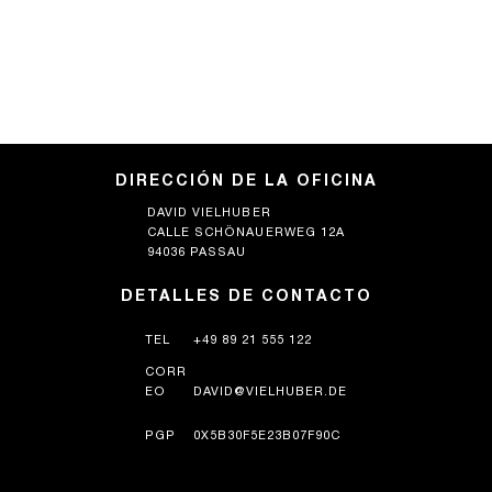
DIRECCIÓN DE LA OFICINA
DAVID VIELHUBER
CALLE SCHÖNAUERWEG 12A
94036 PASSAU
DETALLES DE CONTACTO
TEL
+49 89 21 555 122
CORR
EO
DAVID@VIELHUBER.DE
PGP
0X5B30F5E23B07F90C