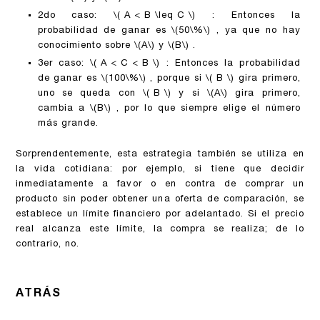
2do caso:
\( A < B \leq C \)
: Entonces la
probabilidad de ganar es
\(50\%\)
, ya que no hay
conocimiento sobre
\(A\)
y
\(B\)
.
3er caso:
\( A < C < B \)
: Entonces la probabilidad
de ganar es
\(100\%\)
, porque si
\( B \)
gira primero,
uno se queda con
\( B \)
y si
\(A\)
gira primero,
cambia a
\(B\)
, por lo que siempre elige el número
más grande.
Sorprendentemente, esta estrategia también se utiliza en
la vida cotidiana: por ejemplo, si tiene que decidir
inmediatamente a favor o en contra de comprar un
producto sin poder obtener una oferta de comparación, se
establece un límite financiero por adelantado. Si el precio
real alcanza este límite, la compra se realiza; de lo
contrario, no.
ATRÁS