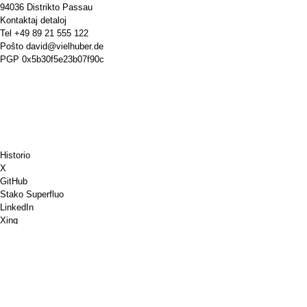
94036 Distrikto Passau
Kontaktaj detaloj
Tel
+49 89 21 555 122
Poŝto
david@vielhuber.de
PGP
0x5b30f5e23b07f90c
Historio
X
GitHub
Stako Superfluo
LinkedIn
Xing
Chess.com
Aĉetu al mi kafon
PayPal
Google Mapoj
YouTube
Pinboard