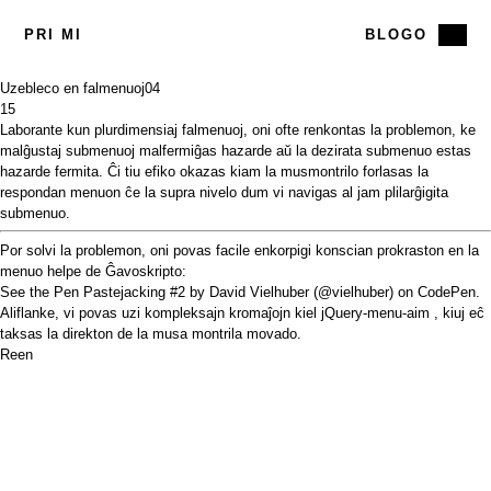
PRI MI
BLOGO
Uzebleco en falmenuoj
04
15
Laborante kun plurdimensiaj falmenuoj, oni ofte renkontas la problemon, ke
malĝustaj submenuoj malfermiĝas hazarde aŭ la dezirata submenuo estas
hazarde fermita. Ĉi tiu
efiko
okazas kiam la musmontrilo forlasas la
respondan menuon ĉe la supra nivelo dum vi navigas al jam plilarĝigita
submenuo.
Por solvi la problemon, oni povas facile enkorpigi konscian prokraston en la
menuo helpe de Ĝavoskripto:
See the Pen
Pastejacking #2
by David Vielhuber (
@vielhuber
) on
CodePen
.
Aliflanke, vi povas uzi kompleksajn kromaĵojn kiel
jQuery-menu-aim
, kiuj eĉ
taksas la direkton de la musa montrila movado.
Reen