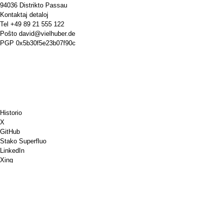
94036 Distrikto Passau
Kontaktaj detaloj
Tel
+49 89 21 555 122
Poŝto
david@vielhuber.de
PGP
0x5b30f5e23b07f90c
Historio
X
GitHub
Stako Superfluo
LinkedIn
Xing
Chess.com
Aĉetu al mi kafon
PayPal
Google Mapoj
YouTube
Pinboard