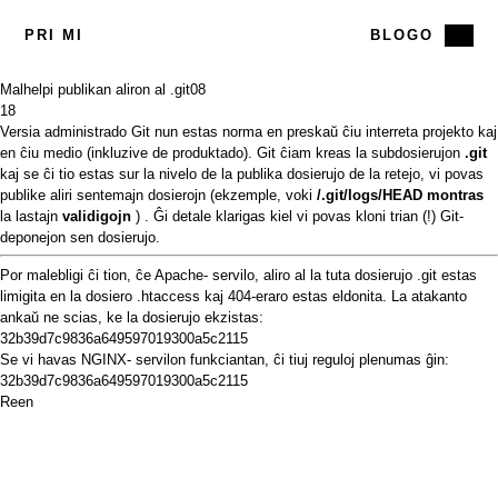
PRI MI
BLOGO
Malhelpi publikan aliron al .git
08
18
Versia administrado
Git
nun estas norma en preskaŭ ĉiu interreta projekto kaj
en ĉiu medio (inkluzive de produktado). Git ĉiam kreas la subdosierujon
.git
kaj se ĉi tio estas sur la nivelo de la publika dosierujo de la retejo, vi povas
publike aliri sentemajn dosierojn (ekzemple, voki
/.git/logs/HEAD montras
la lastajn
validigojn
) .
Ĝi
detale klarigas kiel vi povas kloni trian (!) Git-
deponejon sen dosierujo.
Por malebligi ĉi tion, ĉe
Apache-
servilo, aliro al la tuta dosierujo .git estas
limigita en la dosiero .htaccess kaj 404-eraro estas eldonita. La atakanto
ankaŭ ne scias, ke la dosierujo ekzistas:
32b39d7c9836a649597019300a5c2115
Se vi havas
NGINX-
servilon funkciantan, ĉi tiuj reguloj plenumas ĝin:
32b39d7c9836a649597019300a5c2115
Reen